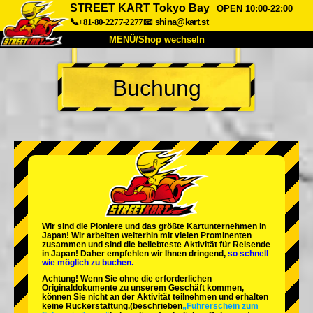
STREET KART Tokyo Bay
OPEN 10:00-22:00
📞+81-80-2277-2277
📧
shina@kart.st
MENÜ/Shop wechseln
START
Buchung
Über uns
Spezifikationen
Preise
Anfahrt
Bewertungen
FAQ
Unternehmen
Buchung
Shop wechseln
Tokio Shinagawa
Tokio Akihabara#1
Tokio Akihabara#2
Tokio Shibuya
Wir sind die
Pioniere
und das
größte Kartunternehmen
in
Tokio Shibuya Annex
Tokio Bucht
Japan! Wir arbeiten weiterhin mit
vielen Prominenten
zusammen und sind die
beliebteste Aktivität
für Reisende
in Japan! Daher empfehlen wir Ihnen dringend,
so schnell
Tokio Asakusa
Osaka
wie möglich zu buchen.
Achtung! Wenn Sie ohne die erforderlichen
Okinawa
Originaldokumente zu unserem Geschäft kommen,
können Sie nicht an der Aktivität teilnehmen und erhalten
keine Rückerstattung.
(beschrieben
„Führerschein zum