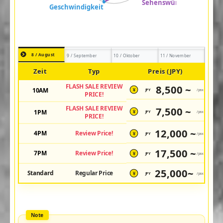
8 / August
9 / September
10 / Oktober
11 / November
Zeit
Typ
Preis (JPY)
FLASH SALE REVIEW
8,500 ~
10AM
JPY
/pax
¥
PRICE!
FLASH SALE REVIEW
7,500 ~
1PM
JPY
/pax
¥
PRICE!
12,000 ~
4PM
Review Price!
JPY
/pax
¥
17,500 ~
7PM
Review Price!
JPY
/pax
¥
25,000~
Standard
Regular Price
JPY
/pax
¥