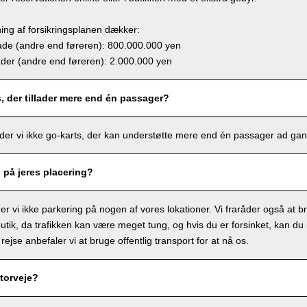
ing af forsikringsplanen dækker:
e (andre end føreren): 800.000.000 yen
r (andre end føreren): 2.000.000 yen
s, der tillader mere end én passager?
lbyder vi ikke go-karts, der kan understøtte mere end én passager ad ga
g på jeres placering?
r vi ikke parkering på nogen af vores lokationer. Vi fraråder også at bru
tik, da trafikken kan være meget tung, og hvis du er forsinket, kan du ik
 rejse anbefaler vi at bruge offentlig transport for at nå os.
torveje?