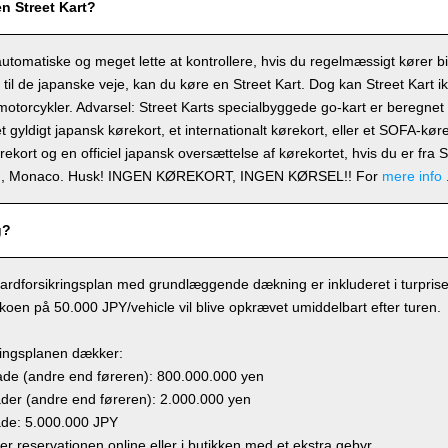
en Street Kart?
automatiske og meget lette at kontrollere, hvis du regelmæssigt kører b
t til de japanske veje, kan du køre en Street Kart. Dog kan Street Kart i
 motorcykler. Advarsel: Street Karts specialbyggede go-kart er beregnet ti
t gyldigt japansk kørekort, et internationalt kørekort, eller et SOFA-kø
ørekort og en officiel japansk oversættelse af kørekortet, hvis du er fra
en, Monaco. Husk! INGEN KØREKORT, INGEN KØRSEL!! For
mere info
g?
ardforsikringsplan med grundlæggende dækning er inkluderet i turprisen,
sikoen på 50.000 JPY/vehicle vil blive opkrævet umiddelbart efter turen.
ringsplanen dækker:
e (andre end føreren): 800.000.000 yen
r (andre end føreren): 2.000.000 yen
de: 5.000.000 JPY
ger reservationen online eller i butikken med et ekstra gebyr.