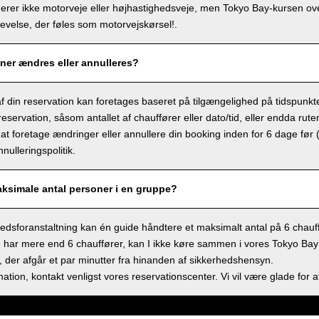
derer ikke motorveje eller højhastighedsveje, men Tokyo Bay-kursen ov
velse, der føles som motorvejskørsel!.
ner ændres eller annulleres?
f din reservation kan foretages baseret på tilgængelighed på tidspunkt
eservation, såsom antallet af chauffører eller dato/tid, eller endda rute
at foretage ændringer eller annullere din booking inden for 6 dage før 
nulleringspolitik.
aksimale antal personer i en gruppe?
dsforanstaltning kan én guide håndtere et maksimalt antal på 6 chauff
 har mere end 6 chauffører, kan I ikke køre sammen i vores Tokyo Bay sh
 der afgår et par minutter fra hinanden af sikkerhedshensyn.
ation, kontakt venligst vores reservationscenter. Vi vil være glade for a