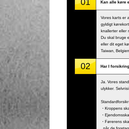
01
Kan alle køre 
Vores karts er 
gyldigt kørekor
knallerter eller
Du skal bruge e
eller dit eget k
Taiwan, Belgi
02
Har I forsikrin
Ja. Vores stand
ulykker. Selvri
Standardforsik
・Kroppens skad
・Ejendomsskade
・Førerens ska
, når de foreta