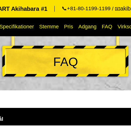
aki
RT Akihabara #1
📞+81-80-1199-1199
📧
Specifikationer
Stemme
Pris
Adgang
FAQ
Virk
FAQ
ål