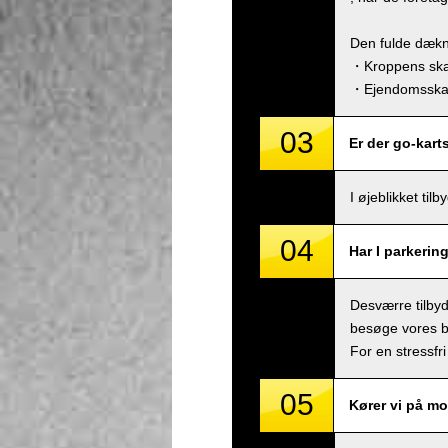
Den fulde dækn
・Kroppens skad
・Ejendomsskade
03
Er der go-kart
I øjeblikket ti
04
Har I parkerin
Desværre tilbyde
besøge vores bu
For en stressfri
05
Kører vi på mo