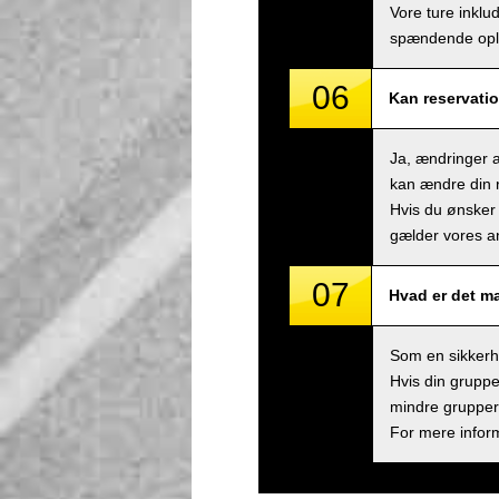
Vore ture inklu
spændende ople
06
Kan reservatio
Ja, ændringer a
kan ændre din r
Hvis du ønsker 
gælder vores an
07
Hvad er det m
Som en sikkerhe
Hvis din gruppe
mindre grupper,
For mere inform