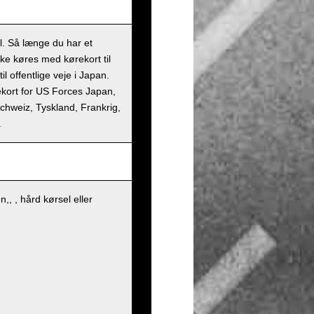
il. Så længe du har et
kke køres med kørekort til
l offentlige veje i Japan.
rekort for US Forces Japan,
 Schweiz, Tyskland, Frankrig,
.
, , hård kørsel eller