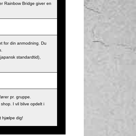
er Rainbow Bridge giver en
et for din anmodning. Du
n.
(japansk standardtid),
ører pr. gruppe.
op. I vil blive opdelt i
t hjælpe dig!