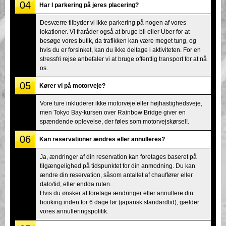
04
Har I parkering på jeres placering?
Desværre tilbyder vi ikke parkering på nogen af vores
lokationer. Vi fraråder også at bruge bil eller Uber for at
besøge vores butik, da trafikken kan være meget tung, og
hvis du er forsinket, kan du ikke deltage i aktiviteten. For en
stressfri rejse anbefaler vi at bruge offentlig transport for at nå
os.
05
Kører vi på motorveje?
Vore ture inkluderer ikke motorveje eller højhastighedsveje,
men Tokyo Bay-kursen over Rainbow Bridge giver en
spændende oplevelse, der føles som motorvejskørsel!.
06
Kan reservationer ændres eller annulleres?
Ja, ændringer af din reservation kan foretages baseret på
tilgængelighed på tidspunktet for din anmodning. Du kan
ændre din reservation, såsom antallet af chauffører eller
dato/tid, eller endda ruten.
Hvis du ønsker at foretage ændringer eller annullere din
booking inden for 6 dage før (japansk standardtid), gælder
vores annulleringspolitik.