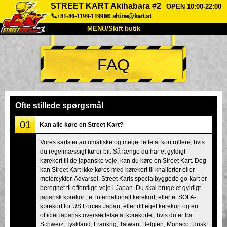
STREET KART Akihabara #2
OPEN 10:00-22:00
📞+81-80-1199-1199
📧
shina@kart.st
MENU/Skift butik
TOP
FAQ
Om
Specifikationer
Pris
Adgang
Stemme
FAQ
Virksomhed
Booking
Ofte stillede spørgsmål
Skift butik
01
Kan alle køre en Street Kart?
Tokyo Shinagawa
Tokyo Akihabara#1
Vores karts er automatiske og meget lette at kontrollere, hvis
du regelmæssigt kører bil. Så længe du har et gyldigt
Tokyo Akihabara#2
Tokyo Shibuya
kørekort til de japanske veje, kan du køre en Street Kart. Dog
Tokyo Shibuya Annex
Tokyo Bay
kan Street Kart ikke køres med kørekort til knallerter eller
motorcykler. Advarsel: Street Karts specialbyggede go-kart er
Tokyo Asakusa
Osaka
beregnet til offentlige veje i Japan. Du skal bruge et gyldigt
japansk kørekort, et internationalt kørekort, eller et SOFA-
Okinawa
kørekort for US Forces Japan, eller dit eget kørekort og en
officiel japansk oversættelse af kørekortet, hvis du er fra
Schweiz, Tyskland, Frankrig, Taiwan, Belgien, Monaco. Husk!