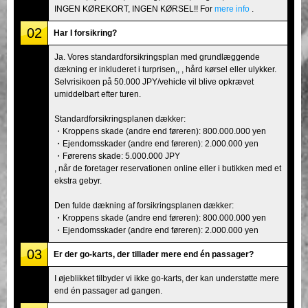
INGEN KØREKORT, INGEN KØRSEL!! For
mere info
.
02
Har I forsikring?
Ja. Vores standardforsikringsplan med grundlæggende
dækning er inkluderet i turprisen,, , hård kørsel eller ulykker.
Selvrisikoen på 50.000 JPY/vehicle vil blive opkrævet
umiddelbart efter turen.
Standardforsikringsplanen dækker:
・Kroppens skade (andre end føreren): 800.000.000 yen
・Ejendomsskader (andre end føreren): 2.000.000 yen
・Førerens skade: 5.000.000 JPY
, når de foretager reservationen online eller i butikken med et
ekstra gebyr.
Den fulde dækning af forsikringsplanen dækker:
・Kroppens skade (andre end føreren): 800.000.000 yen
・Ejendomsskader (andre end føreren): 2.000.000 yen
03
Er der go-karts, der tillader mere end én passager?
I øjeblikket tilbyder vi ikke go-karts, der kan understøtte mere
end én passager ad gangen.