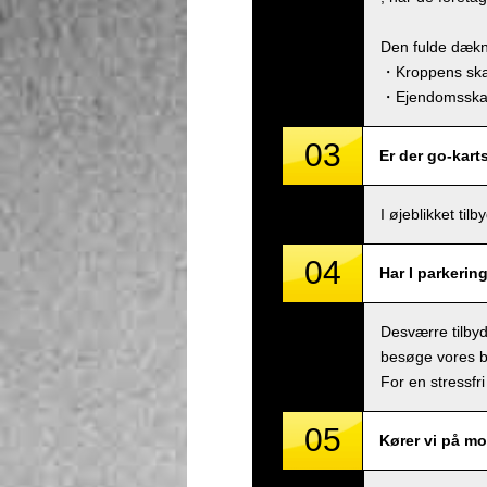
Den fulde dækn
・Kroppens skad
・Ejendomsskade
03
Er der go-kart
I øjeblikket ti
04
Har I parkerin
Desværre tilbyde
besøge vores bu
For en stressfri
05
Kører vi på mo