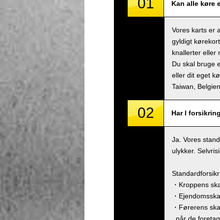
01
Kan alle køre 
Vores karts er 
gyldigt kørekor
knallerter eller
Du skal bruge e
eller dit eget k
Taiwan, Belgi
02
Har I forsikrin
Ja. Vores stand
ulykker. Selvri
Standardforsik
・Kroppens skad
・Ejendomsskade
・Førerens ska
, når de foreta