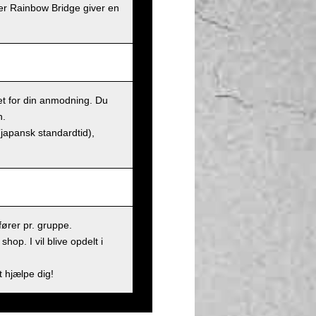
er Rainbow Bridge giver en
et for din anmodning. Du
n.
(japansk standardtid),
ører pr. gruppe.
op. I vil blive opdelt i
t hjælpe dig!