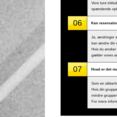
Vore ture inklu
spændende ople
06
Kan reservatio
Ja, ændringer a
kan ændre din r
Hvis du ønsker 
gælder vores an
07
Hvad er det m
Som en sikkerhe
Hvis din gruppe
mindre grupper,
For mere inform