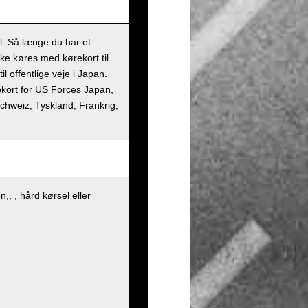
il. Så længe du har et
kke køres med kørekort til
l offentlige veje i Japan.
rekort for US Forces Japan,
 Schweiz, Tyskland, Frankrig,
.
, , hård kørsel eller