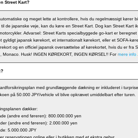
en Street Kart?
automatiske og meget lette at kontrollere, hvis du regelmæssigt kører b
t til de japanske veje, kan du køre en Street Kart. Dog kan Street Kart i
 motorcykler. Advarsel: Street Karts specialbyggede go-kart er beregnet ti
t gyldigt japansk kørekort, et internationalt kørekort, eller et SOFA-kø
ørekort og en officiel japansk oversættelse af kørekortet, hvis du er fra
en, Monaco. Husk! INGEN KØREKORT, INGEN KØRSEL!! For
mere info
g?
ardforsikringsplan med grundlæggende dækning er inkluderet i turprisen,
sikoen på 50.000 JPY/vehicle vil blive opkrævet umiddelbart efter turen.
ringsplanen dækker:
e (andre end føreren): 800.000.000 yen
r (andre end føreren): 2.000.000 yen
de: 5.000.000 JPY
ger reservationen online eller i butikken med et ekstra gebyr.