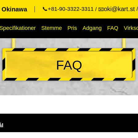
oki@kart.st
t Okinawa
📞+81-90-3322-3311
📧
Specifikationer
Stemme
Pris
Adgang
FAQ
Virk
FAQ
ål