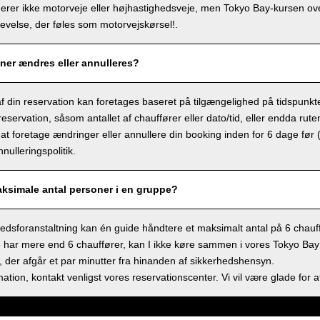
derer ikke motorveje eller højhastighedsveje, men Tokyo Bay-kursen ov
velse, der føles som motorvejskørsel!.
ner ændres eller annulleres?
f din reservation kan foretages baseret på tilgængelighed på tidspunkt
eservation, såsom antallet af chauffører eller dato/tid, eller endda rute
at foretage ændringer eller annullere din booking inden for 6 dage før 
nulleringspolitik.
aksimale antal personer i en gruppe?
dsforanstaltning kan én guide håndtere et maksimalt antal på 6 chauff
 har mere end 6 chauffører, kan I ikke køre sammen i vores Tokyo Bay sh
 der afgår et par minutter fra hinanden af sikkerhedshensyn.
ation, kontakt venligst vores reservationscenter. Vi vil være glade for a