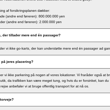
ing af forsikringsplanen dækker:
e (andre end føreren): 800.000.000 yen
r (andre end føreren): 2.000.000 yen
s, der tillader mere end én passager?
lbyder vi ikke go-karts, der kan understøtte mere end én passager ad ga
g på jeres placering?
r vi ikke parkering på nogen af vores lokationer. Vi fraråder også at bru
tik, da trafikken kan være meget tung, og hvis du er forsinket, kan du ik
 rejse anbefaler vi at bruge offentlig transport for at nå os.
torveje?