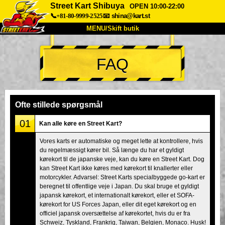
Street Kart Shibuya
OPEN 10:00-22:00
📞+81-80-9999-2525
📧
shina@kart.st
MENU/Skift butik
TOP
FAQ
Om
Specifikationer
Pris
Adgang
Stemme
FAQ
Virksomhed
Booking
Ofte stillede spørgsmål
Skift butik
01
Kan alle køre en Street Kart?
Tokyo Shinagawa
Tokyo Akihabara#1
Vores karts er automatiske og meget lette at kontrollere, hvis
du regelmæssigt kører bil. Så længe du har et gyldigt
Tokyo Akihabara#2
Tokyo Shibuya
kørekort til de japanske veje, kan du køre en Street Kart. Dog
Tokyo Shibuya Annex
Tokyo Bay
kan Street Kart ikke køres med kørekort til knallerter eller
motorcykler. Advarsel: Street Karts specialbyggede go-kart er
Tokyo Asakusa
Osaka
beregnet til offentlige veje i Japan. Du skal bruge et gyldigt
japansk kørekort, et internationalt kørekort, eller et SOFA-
Okinawa
kørekort for US Forces Japan, eller dit eget kørekort og en
officiel japansk oversættelse af kørekortet, hvis du er fra
Schweiz, Tyskland, Frankrig, Taiwan, Belgien, Monaco. Husk!