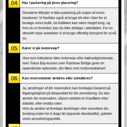
04
Har I parkering på jeres placering?
Desværre tilbyder vi ikke parkering på nogen af vores
lokationer. Vi fraråder også at bruge bil eller Uber for at
besøge vores butik, da trafikken kan være meget tung, og
hvis du er forsinket, kan du ikke deltage i aktiviteten. For en
stressfri rejse anbefaler vi at bruge offentlig transport for at nå
os.
05
Kører vi på motorveje?
Vore ture inkluderer ikke motorveje eller højhastighedsveje,
men Tokyo Bay-kursen over Rainbow Bridge giver en
spændende oplevelse, der føles som motorvejskørsel!.
06
Kan reservationer ændres eller annulleres?
Ja, ændringer af din reservation kan foretages baseret på
tilgængelighed på tidspunktet for din anmodning. Du kan
ændre din reservation, såsom antallet af chauffører eller
dato/tid, eller endda ruten.
Hvis du ønsker at foretage ændringer eller annullere din
booking inden for 6 dage før (japansk standardtid), gælder
vores annulleringspolitik.