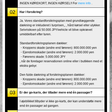
INGEN KØREKORT, INGEN KØRSEL!! For
mere info
.
02
Har I forsikring?
Ja. Vores standardforsikringsplan med grundlæggende
dækning er inkluderet i turprisen,, , hård kørsel eller ulykker.
Selvrisikoen på 50.000 JPY/vehicle vil blive opkrævet
umiddelbart efter turen.
Standardforsikringsplanen dækker:
・Kroppens skade (andre end føreren): 800.000.000 yen
・Ejendomsskader (andre end føreren): 2.000.000 yen
・Førerens skade: 5.000.000 JPY
, når de foretager reservationen online eller i butikken med et
ekstra gebyr.
Den fulde dækning af forsikringsplanen dækker:
・Kroppens skade (andre end føreren): 800.000.000 yen
・Ejendomsskader (andre end føreren): 2.000.000 yen
03
Er der go-karts, der tillader mere end én passager?
I øjeblikket tilbyder vi ikke go-karts, der kan understøtte mere
end én passager ad gangen.