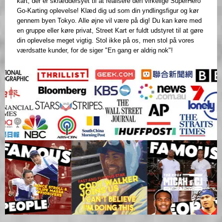
kart, der er skræddersyet til at realisere den virkelige SuperHero
Go-Karting oplevelse! Klæd dig ud som din yndlingsfigur og kør
gennem byen Tokyo. Alle øjne vil være på dig! Du kan køre med
en gruppe eller køre privat, Street Kart er fuldt udstyret til at gøre
din oplevelse meget vigtig. Stol ikke på os, men stol på vores
værdsatte kunder, for de siger "En gang er aldrig nok"!