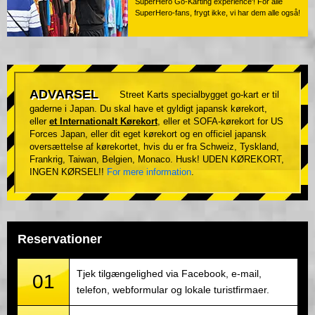
SuperHero Go-Karting experience'! For alle
SuperHero-fans, frygt ikke, vi har dem alle også!
ADVARSEL
Street Karts specialbygget go-kart er til
gaderne i Japan. Du skal have et gyldigt japansk kørekort,
eller
et Internationalt Kørekort
, eller et SOFA-kørekort for US
Forces Japan, eller dit eget kørekort og en officiel japansk
oversættelse af kørekortet, hvis du er fra Schweiz, Tyskland,
Frankrig, Taiwan, Belgien, Monaco. Husk! UDEN KØREKORT,
INGEN KØRSEL!!
For mere information
.
Reservationer
Tjek tilgængelighed via Facebook, e-mail,
01
telefon, webformular og lokale turistfirmaer.