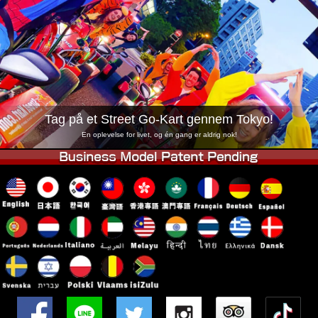
Virksomhed
Booking
Skift butik
Tokyo Shinagawa
Tokyo Akihabara#1
Tokyo Akihabara#2
Tokyo Shibuya
Tokyo Shibuya Annex
Tokyo Bay
Tag på et Street Go-Kart gennem Tokyo!
Tokyo Asakusa
Osaka
En oplevelse for livet, og én gang er aldrig nok!
Okinawa