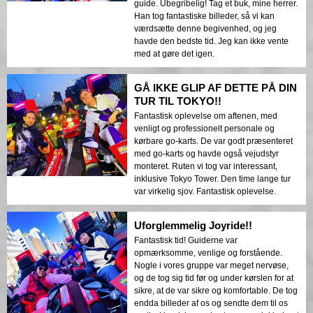
guide. Ubegribelig! Tag et buk, mine herrer.
Han tog fantastiske billeder, så vi kan
værdsætte denne begivenhed, og jeg
havde den bedste tid. Jeg kan ikke vente
med at gøre det igen.
GÅ IKKE GLIP AF DETTE PÅ DIN
TUR TIL TOKYO!!
Fantastisk oplevelse om aftenen, med
venligt og professionelt personale og
kørbare go-karts. De var godt præsenteret
med go-karts og havde også vejudstyr
monteret. Ruten vi tog var interessant,
inklusive Tokyo Tower. Den time lange tur
var virkelig sjov. Fantastisk oplevelse.
Uforglemmelig Joyride!!
Fantastisk tid! Guiderne var
opmærksomme, venlige og forstående.
Nogle i vores gruppe var meget nervøse,
og de tog sig tid før og under kørslen for at
sikre, at de var sikre og komfortable. De tog
endda billeder af os og sendte dem til os