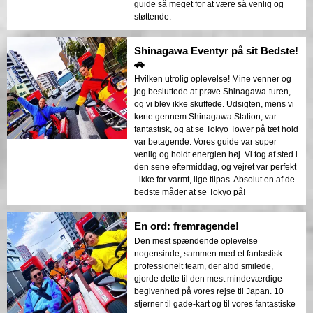
guide så meget for at være så venlig og
støttende.
Shinagawa Eventyr på sit Bedste!
🚗
Hvilken utrolig oplevelse! Mine venner og
jeg besluttede at prøve Shinagawa-turen,
og vi blev ikke skuffede. Udsigten, mens vi
kørte gennem Shinagawa Station, var
fantastisk, og at se Tokyo Tower på tæt hold
var betagende. Vores guide var super
venlig og holdt energien høj. Vi tog af sted i
den sene eftermiddag, og vejret var perfekt
- ikke for varmt, lige tilpas. Absolut en af de
bedste måder at se Tokyo på!
En ord: fremragende!
Den mest spændende oplevelse
nogensinde, sammen med et fantastisk
professionelt team, der altid smilede,
gjorde dette til den mest mindeværdige
begivenhed på vores rejse til Japan. 10
stjerner til gade-kart og til vores fantastiske