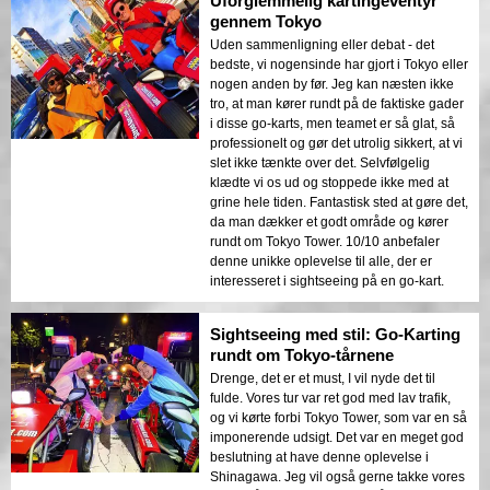
Uforglemmelig kartingeventyr
gennem Tokyo
Uden sammenligning eller debat - det
bedste, vi nogensinde har gjort i Tokyo eller
nogen anden by før. Jeg kan næsten ikke
tro, at man kører rundt på de faktiske gader
i disse go-karts, men teamet er så glat, så
professionelt og gør det utrolig sikkert, at vi
slet ikke tænkte over det. Selvfølgelig
klædte vi os ud og stoppede ikke med at
grine hele tiden. Fantastisk sted at gøre det,
da man dækker et godt område og kører
rundt om Tokyo Tower. 10/10 anbefaler
denne unikke oplevelse til alle, der er
interesseret i sightseeing på en go-kart.
Sightseeing med stil: Go-Karting
rundt om Tokyo-tårnene
Drenge, det er et must, I vil nyde det til
fulde. Vores tur var ret god med lav trafik,
og vi kørte forbi Tokyo Tower, som var en så
imponerende udsigt. Det var en meget god
beslutning at have denne oplevelse i
Shinagawa. Jeg vil også gerne takke vores