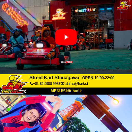
Street Kart Shinagawa
OPEN 10:00-22:00
📞+81-80-9988-9988
📧
shina@kart.st
MENU/Skift butik
TOP
Om
Specifikationer
Pris
Adgang
Stemme
FAQ