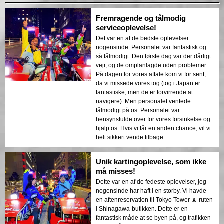
Fremragende og tålmodig
serviceoplevelse!
Det var en af de bedste oplevelser
nogensinde. Personalet var fantastisk og
så tålmodigt. Den første dag var der dårligt
vejr, og de omplanlagde uden problemer.
På dagen for vores aftale kom vi for sent,
da vi missede vores tog (tog i Japan er
fantastiske, men de er forvirrende at
navigere). Men personalet ventede
tålmodigt på os. Personalet var
hensynsfulde over for vores forsinkelse og
hjalp os. Hvis vi får en anden chance, vil vi
helt sikkert vende tilbage.
Unik kartingoplevelse, som ikke
må misses!
Dette var en af de fedeste oplevelser, jeg
nogensinde har haft i en storby. Vi havde
en aftenreservation til Tokyo Tower 🗼 ruten
i Shinagawa-butikken. Dette er en
fantastisk måde at se byen på, og trafikken