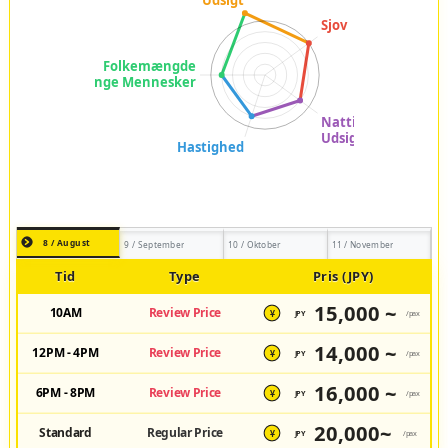
8 / August
9 / September
10 / Oktober
11 / November
Tid
Type
Pris (JPY)
15,000 ~
10AM
Review Price
JPY
/pax
¥
14,000 ~
12PM - 4PM
Review Price
JPY
/pax
¥
16,000 ~
6PM - 8PM
Review Price
JPY
/pax
¥
20,000~
Standard
Regular Price
JPY
/pax
¥