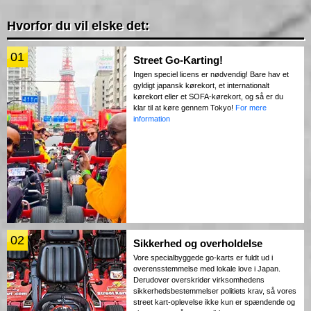
Hvorfor du vil elske det:
01
Street Go-Karting!
Ingen speciel licens er nødvendig! Bare hav et
gyldigt japansk kørekort, et internationalt
kørekort eller et SOFA-kørekort, og så er du
klar til at køre gennem Tokyo!
For mere
information
02
Sikkerhed og overholdelse
Vore specialbyggede go-karts er fuldt ud i
overensstemmelse med lokale love i Japan.
Derudover overskrider virksomhedens
sikkerhedsbestemmelser politiets krav, så vores
street kart-oplevelse ikke kun er spændende og