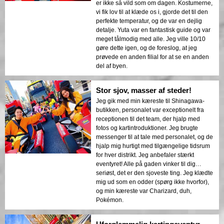
er ikke så vild som om dagen. Kostumerne,
vi fik lov til at klæde os i, gjorde det til den
perfekte temperatur, og de var en dejlig
detalje. Yuta var en fantastisk guide og var
meget tålmodig med alle. Jeg ville 10/10
gøre dette igen, og de foreslog, at jeg
prøvede en anden filial for at se en anden
del af byen.
Stor sjov, masser af steder!
Jeg gik med min kæreste til Shinagawa-
butikken, personalet var exceptionelt fra
receptionen til det team, der hjalp med
fotos og kartintroduktioner. Jeg brugte
messenger til at tale med personalet, og de
hjalp mig hurtigt med tilgængelige tidsrum
for hver distrikt. Jeg anbefaler stærkt
eventyret! Alle på gaden vinker til dig…
seriøst, det er den sjoveste ting. Jeg klædte
mig ud som en odder (spørg ikke hvorfor),
og min kæreste var Charizard, duh,
Pokémon.