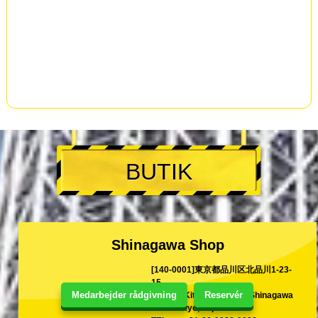
BUTIK
Shinagawa Shop
[140-0001]東京都品川区北品川1-23-
15
Medarbejder rådgivning
Reservér
1-23-15 Kita-Shinagawa Shinagawa
ward Tokyo, Japan