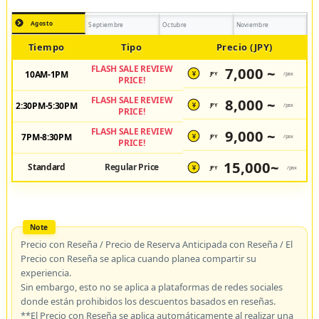
Agosto
Septiembre
Octubre
Noviembre
Tiempo
Tipo
Precio (JPY)
FLASH SALE REVIEW
7,000 ~
10AM-1PM
JPY
/pax
¥
PRICE!
FLASH SALE REVIEW
8,000 ~
2:30PM-5:30PM
JPY
/pax
¥
PRICE!
FLASH SALE REVIEW
9,000 ~
7PM-8:30PM
JPY
/pax
¥
PRICE!
15,000~
Standard
Regular Price
JPY
/pax
¥
Precio con Reseña / Precio de Reserva Anticipada con Reseña / El
Precio con Reseña se aplica cuando planea compartir su
experiencia.
Sin embargo, esto no se aplica a plataformas de redes sociales
donde están prohibidos los descuentos basados en reseñas.
**El Precio con Reseña se aplica automáticamente al realizar una