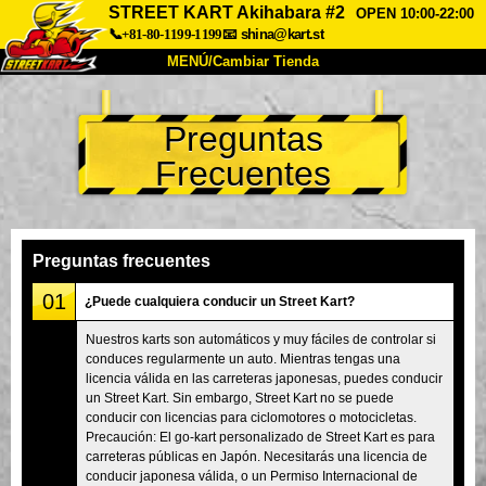
STREET KART Akihabara #2
OPEN 10:00-22:00
📞+81-80-1199-1199
📧
shina@kart.st
MENÚ/Cambiar Tienda
INICIO
Preguntas
Acerca de
Especificaciones
Precios
Frecuentes
Acceso
Testimonios
Preguntas Frecuentes
Empresa
Reservas
Cambiar Tienda
Preguntas frecuentes
Tokyo Shinagawa
Tokyo Akihabara#1
01
¿Puede cualquiera conducir un Street Kart?
Tokyo Akihabara#2
Tokyo Shibuya
Nuestros karts son automáticos y muy fáciles de controlar si
conduces regularmente un auto. Mientras tengas una
Tokyo Shibuya Annex
Tokyo Bay
licencia válida en las carreteras japonesas, puedes conducir
un Street Kart. Sin embargo, Street Kart no se puede
Tokyo Asakusa
Osaka
conducir con licencias para ciclomotores o motocicletas.
Okinawa
Precaución: El go-kart personalizado de Street Kart es para
carreteras públicas en Japón. Necesitarás una licencia de
conducir japonesa válida, o un Permiso Internacional de