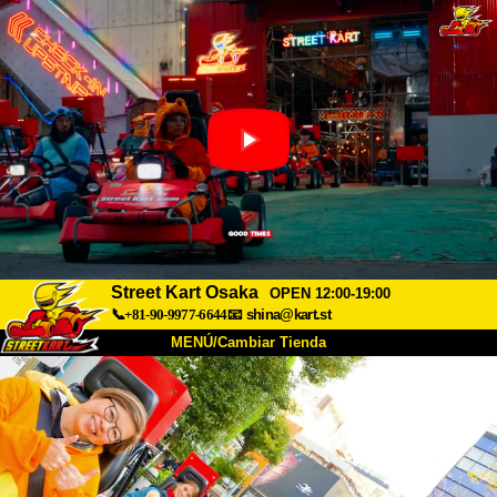
Street Kart Osaka
OPEN 12:00-19:00
📞+81-90-9977-6644
📧
shina@kart.st
MENÚ/Cambiar Tienda
INICIO
Acerca de
Especificaciones
Precios
Acceso
Testimonios
Preguntas Frecuentes