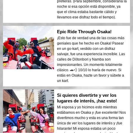
prefieras. (Para septiembre, consideraría la
noche si esa opción está disponible, ya
que el clima estaba bastante cálido y
llevamos ese disfraz todo el tiempo).
Epic Ride Through Osaka!
¡Esto fue de verdad una de las cosas más
geniales que he hecho en Osaka! Pasear
en un go-kart, vestido con un disfraz
salvaje, fue una experiencia increíble. Las
calles de Dōtonbori y Namba son
impresionantes. Un momento totalmente
clásico. 🚗💨 10/10 lo haría de nuevo. Si
estás en Osaka, hazte un favor y súbete a
un kart.
Si quieres divertirte y ver los
lugares de interés, ¡haz esto!
Mi esposa y yo hicimos esto mientras
estábamos en Osaka y ¡fue excelente! Nos
divertimos mucho y esta es una forma tan
única de ver los lugares de interés y ¡fue
hilarante! Mi esposa estaba un poco