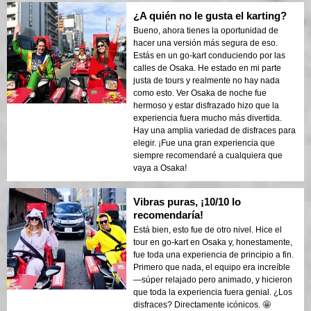
Personalmente, disfruté más de la variedad
¿A quién no le gusta el karting?
de Osaka, aunque la experiencia fue más
corta. Sin embargo, recomendaría ambos,
Bueno, ahora tienes la oportunidad de
¡la adrenalina es increíble!
hacer una versión más segura de eso.
Estás en un go-kart conduciendo por las
calles de Osaka. He estado en mi parte
justa de tours y realmente no hay nada
como esto. Ver Osaka de noche fue
hermoso y estar disfrazado hizo que la
experiencia fuera mucho más divertida.
Hay una amplia variedad de disfraces para
elegir. ¡Fue una gran experiencia que
siempre recomendaré a cualquiera que
vaya a Osaka!
Vibras puras, ¡10/10 lo
recomendaría!
Está bien, esto fue de otro nivel. Hice el
tour en go-kart en Osaka y, honestamente,
fue toda una experiencia de principio a fin.
Primero que nada, el equipo era increíble
—súper relajado pero animado, y hicieron
que toda la experiencia fuera genial. ¿Los
disfraces? Directamente icónicos. 🤩