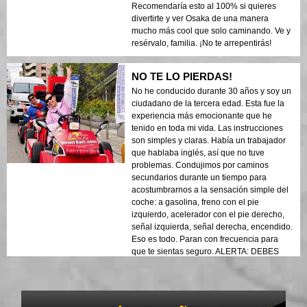
Recomendaría esto al 100% si quieres
divertirte y ver Osaka de una manera
mucho más cool que solo caminando. Ve y
resérvalo, familia. ¡No te arrepentirás!
NO TE LO PIERDAS!
No he conducido durante 30 años y soy un
ciudadano de la tercera edad. Esta fue la
experiencia más emocionante que he
tenido en toda mi vida. Las instrucciones
son simples y claras. Había un trabajador
que hablaba inglés, así que no tuve
problemas. Condujimos por caminos
secundarios durante un tiempo para
acostumbrarnos a la sensación simple del
coche: a gasolina, freno con el pie
izquierdo, acelerador con el pie derecho,
señal izquierda, señal derecha, encendido.
Eso es todo. Paran con frecuencia para
que te sientas seguro. ALERTA: DEBES
TENER UNA LICENCIA DE CONDUCIR
INTERNACIONAL para conducir. Muy
simple: ve a tu AAA más cercana (no
necesitas ser cliente). No te lo pierdas.