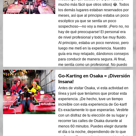
mucho más fácil que otros sitios) 😂. Todos
los demás lugares estaban reservados por
meses, así que al principio estaba un poco
escéptico ya que se sentía un poco
sospechoso—no voy a mentir. ¡Pero no, no
hay de qué preocuparse! El personal era
de nivel profesional y todo fue muy fluido.
Al principio, estaba un poco nervioso, pero
luego me metí en la experiencia. Nuestro
guía era muy relajado, dándonos consejos
para conducir de manera segura. Al final,
me sentía como un profesional. No puedo
esperar para hacer otra ruta la próxima vez
Go-Karting en Osaka = ¡Diversión
que esté en Osaka. ¡Definitivamente lo
recomiendo a cualquiera que busque una
Insana!
experiencia salvaje y divertida! 😎
Antes de visitar Osaka, vi esta actividad en
línea y juré que teníamos que probar esta
experiencia. ¡De hecho, tuve un tiempo
increíble con esta experiencia de Go-kart!
Es exactamente lo que esperarías. Vestirte
con un disfraz de tu elección de su lugar y
recorrer las calles de Osaka durante al
menos 60 minutos. Puedes elegir durante
el día o la noche, dependiendo de lo que