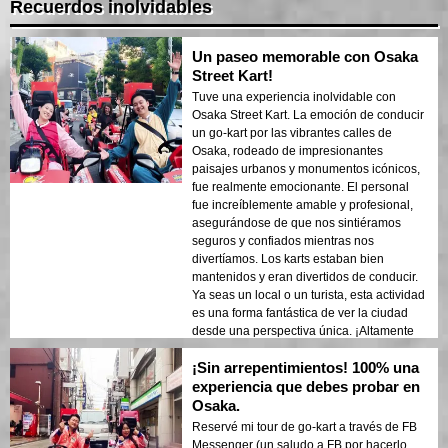
Recuerdos inolvidables
Un paseo memorable con Osaka
Street Kart!
Tuve una experiencia inolvidable con
Osaka Street Kart. La emoción de conducir
un go-kart por las vibrantes calles de
Osaka, rodeado de impresionantes
paisajes urbanos y monumentos icónicos,
fue realmente emocionante. El personal
fue increíblemente amable y profesional,
asegurándose de que nos sintiéramos
seguros y confiados mientras nos
divertíamos. Los karts estaban bien
mantenidos y eran divertidos de conducir.
Ya seas un local o un turista, esta actividad
es una forma fantástica de ver la ciudad
desde una perspectiva única. ¡Altamente
recomendado para cualquiera que busque
¡Sin arrepentimientos! 100% una
una aventura emocionante!
experiencia que debes probar en
Osaka.
Reservé mi tour de go-kart a través de FB
Messenger (un saludo a FB por hacerlo