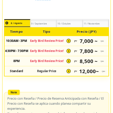
8 / Agosto
9 / Septiembre
10 / Octubre
11 / Noviembre
Tiempo
Tipo
Precio (JPY)
7,000 ~
10:30AM - 3PM
Early Bird Review Price!
JPY
/pax
¥
7,800 ~
4:30PM - 7:30PM
Early Bird Review Price!
JPY
/pax
¥
8,500 ~
8PM
Early Bird Review Price!
JPY
/pax
¥
12,000~
Standard
Regular Price
JPY
/pax
¥
Precio con Reseña / Precio de Reserva Anticipada con Reseña / El
Precio con Reseña se aplica cuando planea compartir su
experiencia.