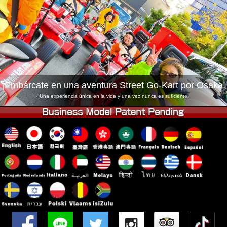
Empresa
Reservas
Cambiar Tienda
Tokyo Shinagawa
Tokyo Akihabara#1
Tokyo Akihabara#2
Tokyo Shibuya
Tokyo Shibuya Annex
Tokyo Bay
¡Embárcate en una aventura Street Go-Kart por Osaka!
Tokyo Asakusa
Osaka
¡Una experiencia única en la vida y una vez nunca es suficiente!
Okinawa