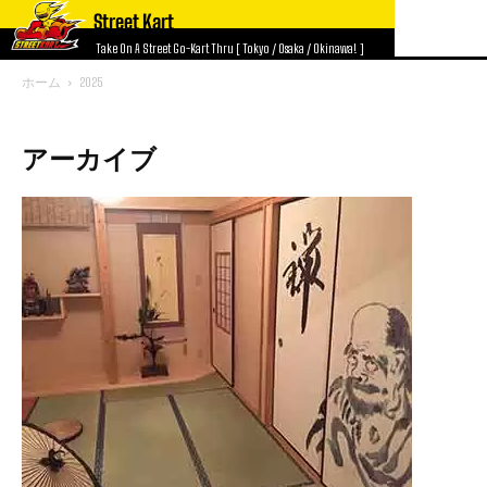
Street Kart
Take On A Street Go-Kart Thru [ Tokyo / Osaka / Okinawa! ]
ホーム
2025
アーカイブ