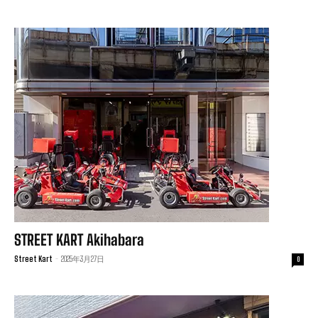
STREET KART Akihabara
Street Kart
-
2025年3月27日
0