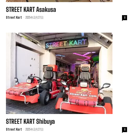
STREET KART Asakusa
Street Kart
-
2025年3月27日
0
STREET KART Shibuya
Street Kart
-
2025年3月27日
0