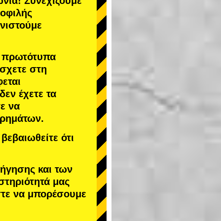
νία! Συνεχίζουμε
μοφιλής
υνιστούμε
α πρωτότυπα
άσχετε στη
φεται
 δεν έχετε τα
ε να
χρημάτων.
βεβαιωθείτε ότι
δήγησης και των
στηριότητά μας
στε να μπορέσουμε