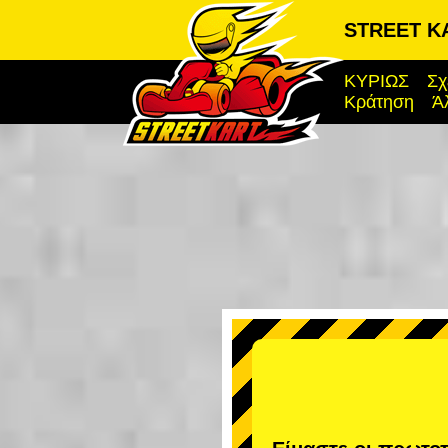
STREET K
ΚΥΡΙΩΣ
Σχ
Κράτηση
Ά