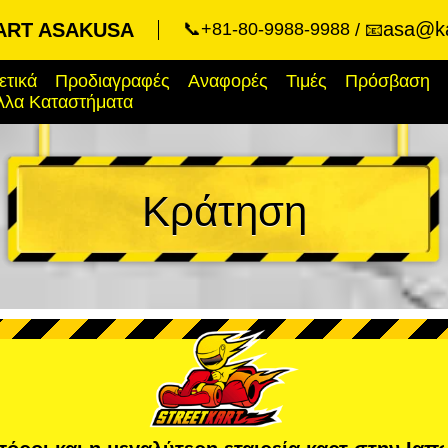
asa@ka
ART ASAKUSA
📞+81-80-9988-9988
📧
ετικά
Προδιαγραφές
Αναφορές
Τιμές
Πρόσβαση
λλα Καταστήματα
Κράτηση