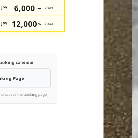
6,000 ~
JPY
/pax
12,000~
JPY
/pax
ooking calendar
oking Page
 to access the booking page