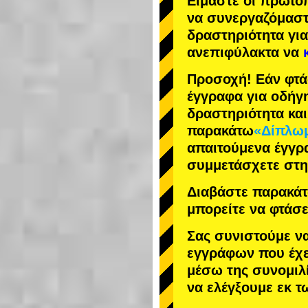
Είμαστε οι
πρωτο
να συνεργαζόμασ
δραστηριότητα
για
ανεπιφύλακτα να
Προσοχή! Εάν φτά
έγγραφα για οδήγ
δραστηριότητα κα
παρακάτω
«Δίπλωμ
απαιτούμενα έγγρ
συμμετάσχετε στη
Διαβάστε παρακάτω
μπορείτε να φτάσε
Σας συνιστούμε ν
εγγράφων που έχε
μέσω της συνομιλί
να ελέγξουμε εκ 