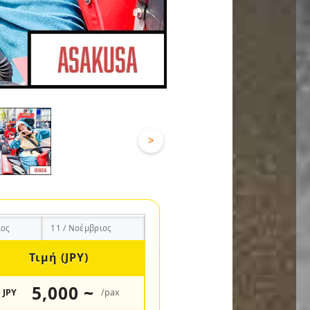
>
ιος
11 / Νοέμβριος
Τιμή (JPY)
5,000 ~
JPY
/pax