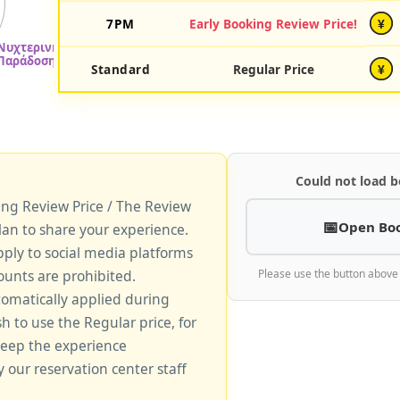
7PM
Early Booking Review Price!
¥
Standard
Regular Price
¥
Could not load b
king Review Price / The Review
Open Bo
lan to share your experience.
pply to social media platforms
unts are prohibited.
Please use the button above
tomatically applied during
sh to use the Regular price, for
keep the experience
y our reservation center staff