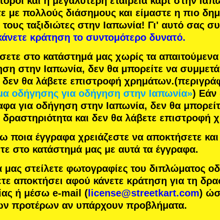
πόροι
και η
μεγαλύτερη εταιρεία καρτ
στην Ιαπω
τε με
πολλούς διάσημους
και είμαστε η
πιο δη
 τους ταξιδιώτες στην Ιαπωνία! Γι' αυτό σας σ
κάνετε κράτηση το συντομότερο δυνατό.
σετε στο κατάστημά μας χωρίς τα απαιτούμεν
ηση στην Ιαπωνία, δεν θα μπορείτε να συμμετ
ι δεν θα λάβετε επιστροφή χρημάτων.
(περιγρά
α οδήγησης για οδήγηση στην Ιαπωνία»
) Εάν
αφα για οδήγηση στην Ιαπωνία, δεν θα μπορείτ
 δραστηριότητα και δεν θα λάβετε επιστροφή 
 ποια έγγραφα χρειάζεστε να αποκτήσετε και 
τε στο κατάστημά μας με αυτά τα έγγραφα.
α μας στείλετε φωτογραφίες του διπλώματος ο
τε αποκτήσει αφού κάνετε κράτηση για τη δρα
ας ή μέσω e-mail (
license@streetkart.com
) ώ
των προτέρων αν υπάρχουν προβλήματα.