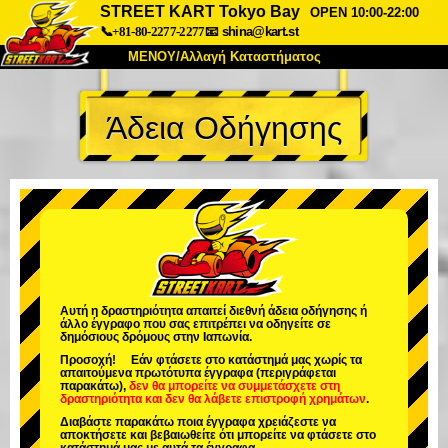
STREET KART Tokyo Bay
OPEN 10:00-22:00
📞+81-80-2277-2277
📧
shina@kart.st
ΜΕΝΟΥ/Αλλαγή Καταστήματος
ΚΥΡΙΩΣ
Άδεια Οδήγησης
Σχετικά
Προδιαγραφές
Τιμές
Πρόσβαση
Αναφορές
Συχνές Ερωτήσεις
Εταιρεία
Κράτηση
Αλλαγή Καταστήματος
Τόκιο Σινάγαουα #1
Τόκιο Ακίχαμπαρα #1
Τόκιο Ακίχαμπαρα #2
Τόκιο Σιμπούγια
Αυτή η δραστηριότητα απαιτεί διεθνή άδεια οδήγησης ή
άλλο έγγραφο που σας επιτρέπει να οδηγείτε σε
Τόκιο Σιμπούγια Annex
Τόκιο Κόλπος
δημόσιους δρόμους στην Ιαπωνία.
Προσοχή! Εάν φτάσετε στο κατάστημά μας χωρίς τα
Τόκιο Ασακούσα
Οσάκα
απαιτούμενα πρωτότυπα έγγραφα (περιγράφεται
παρακάτω),
δεν θα μπορείτε να συμμετάσχετε στη
δραστηριότητα
και
δεν θα λάβετε επιστροφή χρημάτων
.
Οκινάουα
Διαβάστε παρακάτω ποια έγγραφα χρειάζεστε να
αποκτήσετε και βεβαιωθείτε ότι μπορείτε να φτάσετε στο