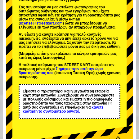
κατάστημά μας με αυτά τα έγγραφα.
Σας συνιστούμε να μας στείλετε φωτογραφίες του
διπλώματος οδήγησης και των εγγράφων που έχετε
αποκτήσει αφού κάνετε κράτηση για τη δραστηριότητά μας
μέσω της συνομιλίας ή μέσω e-mail
(
license@streetkart.com
) ώστε να μπορέσουμε να
ελέγξουμε εκ των προτέρων αν υπάρχουν προβλήματα.
Αν θέλετε να κάνετε κράτηση για πολύ κοντινές
ημερομηνίες, ενδέχεται να μην έχετε αρκετό χρόνο για να
μας ζητήσετε να ελέγξουμε. Σε αυτήν την περίπτωση, θα
πρέπει να το επιβεβαιώσετε μόνοι σας με δική σας ευθύνη.
(Μπορείτε επίσης να καλέσετε το κέντρο κρατήσεών μας
κατά τις ώρες λειτουργίας.)
Η πολιτική ακύρωσης του STREET KART επιτρέπει την
ακύρωση μόνο μέχρι
7 ημέρες πριν από την ώρα
δραστηριότητάς σας
(Ιαπωνική Τυπική Ώρα) χωρίς χρέωση
ακύρωσης.
Είμαστε οι
πρωτοπόροι
και η
μεγαλύτερη εταιρεία
καρτ
στην Ιαπωνία! Συνεχίζουμε να συνεργαζόμαστε
με
πολλούς διάσημους
και είμαστε η
πιο δημοφιλής
δραστηριότητα
για τους ταξιδιώτες στην Ιαπωνία! Γι'
αυτό σας συνιστούμε ανεπιφύλακτα να
κάνετε
κράτηση το συντομότερο δυνατό.