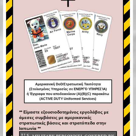
Αμερικανική DoD/Στρατιωτική Ταυτότητα
(Στολισμένες Υπηρεσίες σε ΕΝΕΡΓΌ ΥΠΗΡΕΣΊΑ)
ή Έγγραφα που αποδεικνύουν (A)(B)(C) παρακάτω
(ACTIVE DUTY Uniformed Services)
** Είμαστε εξουσιοδοτημένος εργολάβος με
άμεσες συμβάσεις με αμερικανικές
στρατιωτικές βάσεις και στρατόπεδα στην
Ιαπωνία **
U.S. military personnel covered by