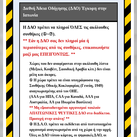
Διεθνή Άδεια Οδήγησης (ΔΑΟ) Έγκυρη στην
Ιαπωνία
Η ΔΑΟ πρέπει να πληροί ΌΛΕΣ τις ακόλουθες
συνθήκες (①~⑦).
** Εάν η ΔΑΟ σας δεν πληροί μία ή
περισσότερες από τις συνθήκες, επικοινωνήστε
μαζί μας ΕΠΕΙΓΌΝΤΩΣ. **
Χώρες που δεν αναφέρονται στην ακόλουθη λίστα
(Μεξικό, Κουβέιτ, Σαουδική Αραβία κλπ.) δεν είναι
μέλη και άκυρες.
① Η χώρα πρέπει να είναι υπογράφουσα της
Συνθήκης Οδικής Κυκλοφορίας (Γενεύη, 1949)
αναγνωρισμένης από τον ΟΗΕ.
(AAA για ΗΠΑ, CAA για Καναδά, AAA για
Αυστραλία, AA για Ηνωμένο Βασίλειο)
** Μη εξουσιοδοτημένοι οργανισμοί πουλούν
ΑΠΑΤΕΩΝΙΚΕΣ ΨΕΥΤΙΚΕΣ ΔΑΟ στο διαδίκτυο.
Προσοχή στην απάτη! **
② Η Δ.Α.Ο. πρέπει να εκδίδεται από πιστοποιημένο
οργανισμό αναγνωρισμένο από τη χώρα ή την αρχή.
Όλες οι ΔΑΟ τύπου κάρτας, οι ψηφιακές ΔΑΟ, οι