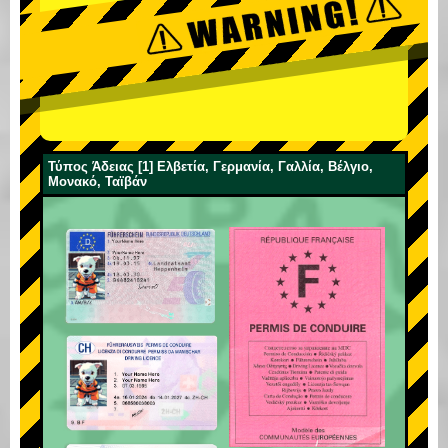
Τύπος Άδειας [1] Ελβετία, Γερμανία, Γαλλία, Βέλγιο,
Μονακό, Ταϊβάν