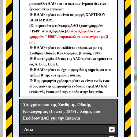
μονοφυλλες ΔΑΟ και τα φωτοαντίγραφα δεν είναι
έγκυρα στην Ιαπωνία.
③ Η ΔΑΟ πρέπει να είναι σε μορφή ΧΆΡΤΙΝΟΥ
ΒΙΒΛΙΑΡΊΟΥ.
(Οι περισσότερες έγκυρες ΔΑΟ έχουν γραμμένο
"1949" στο εξώφυλλο.)
Αν στο εξώφυλλο είναι
γραμμένο "1968", παρακαλώ επικοινωνήστε μαζί
μας.
④ Η ΔΑΟ πρέπει να εκδίδεται σύμφωνα με τη
Συνθήκη Οδικής Κυκλοφορίας (Γενεύη, 1949).
⑤ Η κατηγορία άδειας της ΔΑΟ πρέπει να γράφεται
ως A, B, C, D, ή E.
⑥ Η ΔΑΟ πρέπει να έχει σφραγίδα ή σημείωμα στο
τμήμα B της κατηγορίας άδειας.
⑦ Η ημερομηνία χρήσης πρέπει να είναι εντός ενός
έτους από την ημερομηνία έκδοσης της ΔΑΟ ΚΑΙ
εντός ενός έτους από την είσοδο στην Ιαπωνία.
Υπογράφουσα της Συνθήκης Οδικής
Κυκλοφορίας (Γενεύη, 1949) / Χώρες που
Εκδίδουν ΔΑΟ για την Ιαπωνία
Asia