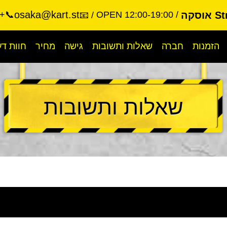
osaka@kart.st
סקה
OPEN 12:00-19:00
📞+81-90-9977-6644
📧
הזמנות
חברה
שאלות ותשובות
גישה
מחיר
חוות ד
שאלות ותשובות