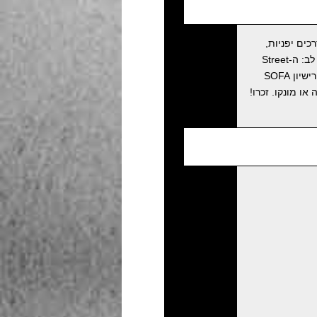
כים יפניות,
תוכלו לנהוג ב-Street Kart. עם זאת, לא ניתן לנהוג ב-Street Kart עם רישיונות לקטנועים או אופנועים. שימו לב: ה-Street
Kart שלנו מיועד לכבישים ציבוריים ביפן. אתם תצטרכו רישיון נהיגה יפני תקף, או רישיון נהיגה בינלאומי, או רישיון SOFA
או מונקו. זכרו!