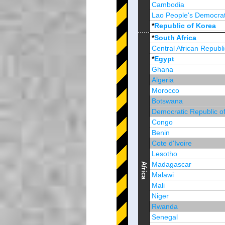
Cambodia
Lao People's Democrat
*
Republic of Korea
Brunei Darussalam
*
South Africa
Central African Republi
*
Egypt
Ghana
Algeria
Morocco
Botswana
Democratic Republic o
Congo
Benin
Cote d'Ivoire
Lesotho
Madagascar
Africa
Malawi
Mali
Niger
Rwanda
Senegal