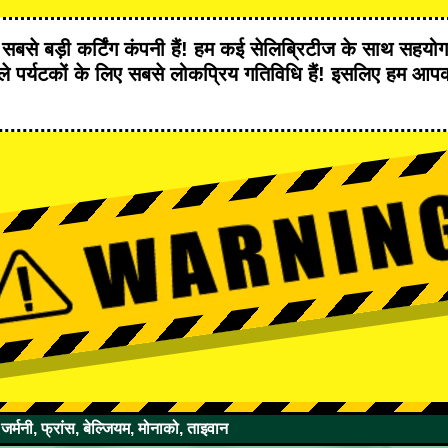
र
सबसे बड़ी कर्टिंग कंपनी
हैं! हम
कई सेलिब्रिटीज
के साथ सहयोग 
 पर्यटकों के लिए
सबसे लोकप्रिय गतिविधि
हैं! इसलिए हम आप
।
 जर्मनी, फ्रांस, बेल्जियम, मोनाको, ताइवान