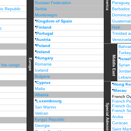
America
Russian Federation
Paraguay
ic Republic
Serbia
Barbados
Montenegro
Dominican
*
Kingdom of Spain
Guatemal
*
Finland
Haiti
c
*
Portugal
Trinidad 
*
Austria
Venezuel
*
Poland
Jamaica
Bahrai
*
Ireland
Turke
Middle East
*
Hungary
*
Israel
Europe
Romania
f the congo
Syrian
Iceland
Jorda
Bulgaria
Leban
*
Cyprus
*
Unite
*
Hong K
Malta
*
Macau
Albania
French Ov
*
Luxembourg
French Po
Special Administrative Region
French G
San Marino
French Sou
Vatican
Aruba
Kyrgyz Republic
Curacao
Georgia
Saint Mart