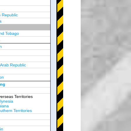
 Republic
a
and Tobago
a
n
y
 Arab Republic
n
on
d Arab Emirates
ong
erseas Territories
lynesia
uiana
thern Territories
in