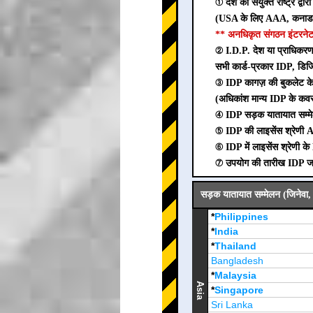
① देश को संयुक्त राष्ट्र द्व
(USA के लिए AAA, कनाडा
** अनधिकृत संगठन इंटरनेट 
② I.D.P. देश या प्राधिकरण द्
सभी कार्ड-प्रकार IDP, डिज
③ IDP कागज़ की बुकलेट के 
(अधिकांश मान्य IDP के कव
④ IDP सड़क यातायात सम्मे
⑤ IDP की लाइसेंस श्रेणी A
⑥ IDP में लाइसेंस श्रेणी के B
⑦ उपयोग की तारीख IDP जारी 
सड़क यातायात सम्मेलन (जिनेवा, 
*
Philippines
*
India
*
Thailand
Bangladesh
*
Malaysia
Asia
*
Singapore
Sri Lanka