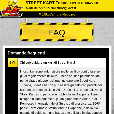
STREET KART Tokyo
OPEN 10:00-22:00
📞+81-80-2277-2277
📧
shina@kart.st
MENU/Cambia Negozio
INIZIO
FAQ
Chi Siamo
Specifiche
Prezzo
Accesso
Recensioni
FAQ
Azienda
Prenotazioni
Domande frequenti
Cambia Negozio
01
Chi può guidare un kart di Street Kart?
Tokyo Shinagawa
Tokyo Akihabara#1
I nostri kart sono automatici e molto facili da controllare se
guidi regolarmente un'auto. Finché hai una patente valida
Tokyo Akihabara#2
Tokyo Shibuya
per le strade giapponesi, puoi guidare uno Street Kart.
Tokyo Shibuya Annex
Tokyo Bay
Tuttavia, Street Kart non può essere guidato con patenti per
ciclomotori o motociclette. Attenzione: i kart personalizzati di
Tokyo Asakusa
Osaka
Street Kart sono per strade pubbliche in Giappone. Avrai
bisogno di una patente di guida giapponese valida, o di un
Okinawa
Permesso Internazionale di Guida, o di una Licenza SOFA
per le Forze Armate Statunitensi in Giappone, o della tua
patente di guida con una traduzione ufficiale in giapponese