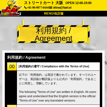
ストリートカート 大阪
OPEN 12:00-19:00
📞+81-90-9977-6644
📧
shina@kart.st
MENU/他店舗
トップ
利用規約 /
概要
車両
価格
Agreement
アクセス
評価
FAQ
会社
予約
他店舗
利用規約 / Agreement
東京 品川
東京 秋葉原 #1
00
[利用規約の遵守 / Compliance with the Terms of Use]
東京 秋葉原 #2
東京 渋谷
以下の「利用規約」は英語で書かれています。すべてのユー
ザーは、英語版が翻訳版よりも公式の「利用規約」であるこ
東京 渋谷アネックス
東京ベイ
とに同意し、理解しています。
東京 浅草
大阪
The following "Terms of Use" are written in English. All users
沖縄
agree and understand that the English version is the official
"Terms of Use" over any translated versions.