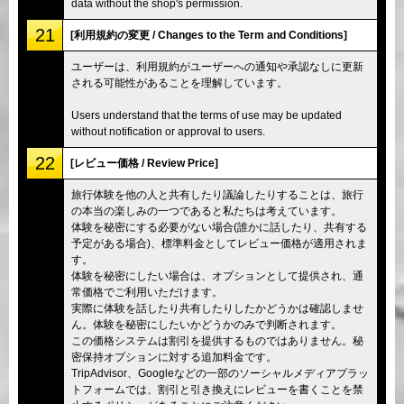
data without the shop's permission.
21
[利用規約の変更 / Changes to the Term and Conditions]
ユーザーは、利用規約がユーザーへの通知や承認なしに更新
される可能性があることを理解しています。
Users understand that the terms of use may be updated
without notification or approval to users.
22
[レビュー価格 / Review Price]
旅行体験を他の人と共有したり議論したりすることは、旅行
の本当の楽しみの一つであると私たちは考えています。
体験を秘密にする必要がない場合(誰かに話したり、共有する
予定がある場合)、標準料金としてレビュー価格が適用されま
す。
体験を秘密にしたい場合は、オプションとして提供され、通
常価格でご利用いただけます。
実際に体験を話したり共有したりしたかどうかは確認しませ
ん。体験を秘密にしたいかどうかのみで判断されます。
この価格システムは割引を提供するものではありません。秘
密保持オプションに対する追加料金です。
TripAdvisor、Googleなどの一部のソーシャルメディアプラッ
トフォームでは、割引と引き換えにレビューを書くことを禁