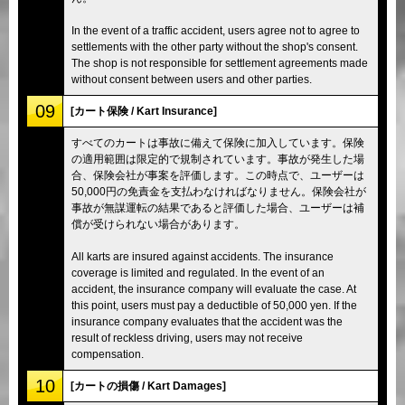
In the event of a traffic accident, users agree not to agree to
settlements with the other party without the shop's consent.
The shop is not responsible for settlement agreements made
without consent between users and other parties.
09
[カート保険 / Kart Insurance]
すべてのカートは事故に備えて保険に加入しています。保険
の適用範囲は限定的で規制されています。事故が発生した場
合、保険会社が事案を評価します。この時点で、ユーザーは
50,000円の免責金を支払わなければなりません。保険会社が
事故が無謀運転の結果であると評価した場合、ユーザーは補
償が受けられない場合があります。
All karts are insured against accidents. The insurance
coverage is limited and regulated. In the event of an
accident, the insurance company will evaluate the case. At
this point, users must pay a deductible of 50,000 yen. If the
insurance company evaluates that the accident was the
result of reckless driving, users may not receive
compensation.
10
[カートの損傷 / Kart Damages]