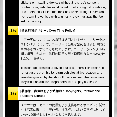
stickers or installing devices without the shop's consent.
Furthermore, vehicles must be returned in original condition,
and users must fill the fuel tank before returning. If users do
not return the vehicle with a full tank, they must pay the fee
set by the shop.
15
[超過時間ポリシー / Over Time Policy]
ツアー客についてはこの条項は適用されません。フリーラン
スレンタルについて、ユーザーは当店が定める場所と時間に
車両等を返却することを約束します。ユーザーがレンタル時
間を超過した場合、当店の同意を得て延滞料金を支払わなけ
ればなりません。
This clause does not apply to tour customers. For freelance
rental, users promise to return vehicles at the location and
time designated by the shop. If users exceed the rental time,
they must obtain the shop's consent and pay a late fee.
[著作権、肖像権および広報権 / Copyrights, Portrait and
16
Publicity Rights]
ユーザーは、カートの使用および提供されるサービスに関連
する写真に関して、著作権、肖像権、および広報権に対して
いかなる主張も行わないことに同意します。