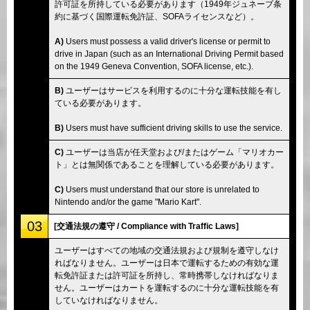
許可証を所持している必要があります（1949年ジュネーブ条
約に基づく国際運転免許証、SOFAライセンスなど）。
A)
Users must possess a valid driver's license or permit to
drive in Japan (such as an International Driving Permit based
on the 1949 Geneva Convention, SOFA license, etc.).
B)
ユーザーはサービスを利用するのに十分な運転技能を有し
ている必要があります。
B)
Users must have sufficient driving skills to use the service.
C)
ユーザーは当店が任天堂および/またはゲーム「マリオカー
ト」とは無関係であることを理解している必要があります。
C)
Users must understand that our store is unrelated to
Nintendo and/or the game "Mario Kart".
03
[交通法規の遵守 / Compliance with Traffic Laws]
ユーザーはすべての地域の交通法規および規制を遵守しなけ
ればなりません。ユーザーは日本で運転するための有効な運
転免許証または許可証を所持し、常時携帯しなければなりま
せん。ユーザーはカートを運転するのに十分な運転技能を有
していなければなりません。