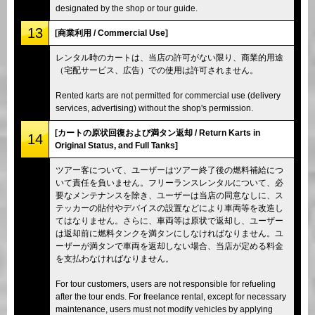
designated by the shop or tour guide.
13
[商業利用 / Commercial Use]
レンタル時のカートは、当店の許可がない限り、商業的用途
（宅配サービス、広告）での使用は許可されません。
Rented karts are not permitted for commercial use (delivery
services, advertising) without the shop's permission.
[カートの原状回復および満タン返却 / Return Karts in
14
Original Status, and Full Tanks]
ツアー客について、ユーザーはツアー終了後の燃料補給につ
いて責任を負いません。フリーランスレンタルについて、必
要なメンテナンスを除き、ユーザーは当店の同意なしに、ス
テッカーの貼付やデバイスの設置などにより車両等を改造し
てはなりません。さらに、車両等は原状で返却し、ユーザー
は返却前に燃料タンクを満タンにしなければなりません。ユ
ーザーが満タンで車両を返却しない場合、当店が定める料金
を支払わなければなりません。
For tour customers, users are not responsible for refueling
after the tour ends. For freelance rental, except for necessary
maintenance, users must not modify vehicles by applying