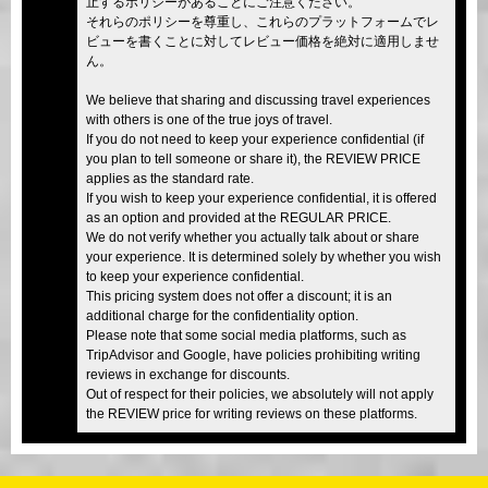
止するポリシーがあることにご注意ください。
それらのポリシーを尊重し、これらのプラットフォームでレ
ビューを書くことに対してレビュー価格を絶対に適用しませ
ん。
We believe that sharing and discussing travel experiences
with others is one of the true joys of travel.
If you do not need to keep your experience confidential (if
you plan to tell someone or share it), the REVIEW PRICE
applies as the standard rate.
If you wish to keep your experience confidential, it is offered
as an option and provided at the REGULAR PRICE.
We do not verify whether you actually talk about or share
your experience. It is determined solely by whether you wish
to keep your experience confidential.
This pricing system does not offer a discount; it is an
additional charge for the confidentiality option.
Please note that some social media platforms, such as
TripAdvisor and Google, have policies prohibiting writing
reviews in exchange for discounts.
Out of respect for their policies, we absolutely will not apply
the REVIEW price for writing reviews on these platforms.