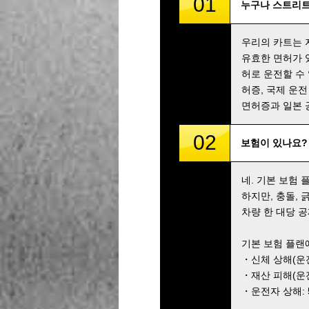
01
누구나 스트리트
우리의 카트는 
유효한 면허가 
허로 운전할 수
허증, 국제 운전
면허증과 일본 
02
보험이 있나요?
네. 기본 보험
하지만, 충돌,
차량 한 대당 공
기본 보험 플랜
・신체 상해(운전자
・재산 피해(운전자
・운전자 상해: 5,