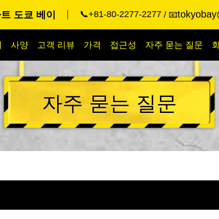
tokyobay
트 도쿄 베이
📞+81-80-2277-2277
📧
개
사양
고객 리뷰
가격
접근성
자주 묻는 질문
자주 묻는 질문