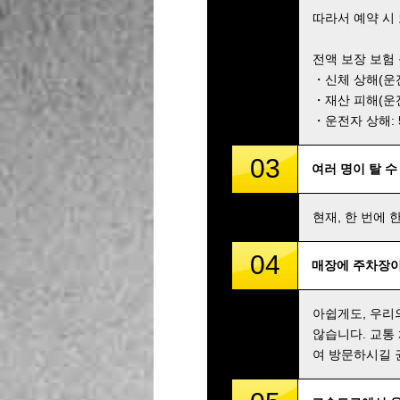
따라서 예약 시
전액 보장 보험
・신체 상해(운전자
・재산 피해(운전자
・운전자 상해: 5,
03
여러 명이 탈 수
현재, 한 번에 
04
매장에 주차장이
아쉽게도, 우리
않습니다. 교통
여 방문하시길 