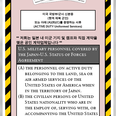
미국 국방부/군사 신분증
(현역 제복 군인)
또는 아래 (A)(B)(C)를 증명하는 서류
(ACTIVE DUTY Uniformed Services)
** 저희는 일본 내 미군 기지 및 캠프와 직접 계약을
맺은 공인 계약업체입니다 **
U.S. military personnel covered by
the Japan-U.S. Status of Forces
Agreement
(A) the personnel on active duty
belonging to the land, sea or
air armed services of the
United States of America when
in the territory of Japan.
(B) the civilian persons of United
States nationality who are in
the employ of, serving with, or
accompanying the United States