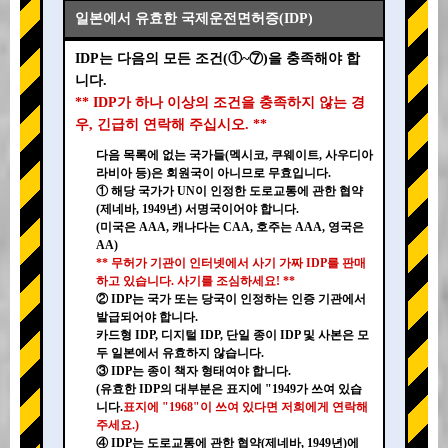
일본에서 유효한 국제운전면허증(IDP)
IDP는 다음의 모든 조건(①~⑦)을 충족해야 합
니다.
** IDP가 하나 이상의 조건을 충족하지 않는 경
우, 긴급히 연락해 주십시오. **
다음 목록에 없는 국가들(멕시코, 쿠웨이트, 사우디아
라비아 등)은 회원국이 아니므로 무효입니다.
① 해당 국가가 UN이 인정한 도로교통에 관한 협약
(제네바, 1949년) 서명국이어야 합니다.
(미국은 AAA, 캐나다는 CAA, 호주는 AAA, 영국은
AA)
** 무허가 기관이 인터넷에서 사기 가짜 IDP를 판매
하고 있습니다. 사기를 조심하세요! **
② IDP는 국가 또는 당국이 인정하는 인증 기관에서
발급되어야 합니다.
카드형 IDP, 디지털 IDP, 단일 종이 IDP 및 사본은 모
두 일본에서 유효하지 않습니다.
③ IDP는 종이 책자 형태여야 합니다.
(유효한 IDP의 대부분은 표지에 "1949가 쓰여 있습
니다.
표지에 "1968"이 쓰여 있다면 저희에게 연락해
주세요.)
④ IDP는 도로교통에 관한 협약(제네바, 1949년)에