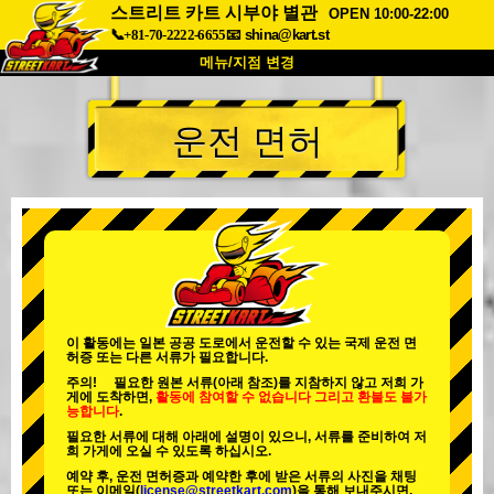
스트리트 카트 시부야 별관
OPEN 10:00-22:00
📞+81-70-2222-6655
📧
shina@kart.st
메뉴/지점 변경
최상단
운전 면허
소개
사양
가격
접근성
고객 리뷰
자주 묻는 질문
회사 정보
예약
지점 변경
도쿄 시나가와 #1
도쿄 아키하바라#1
도쿄 아키하바라#2
도쿄 시부야
이 활동에는 일본 공공 도로에서 운전할 수 있는 국제 운전 면
허증 또는 다른 서류가 필요합니다.
도쿄 시부야 애넥스
도쿄 베이
주의! 필요한 원본 서류(아래 참조)를 지참하지 않고 저희 가
게에 도착하면,
활동에 참여할 수 없습니다
그리고
환불도 불가
도쿄 아사쿠사
오사카
능합니다
.
필요한 서류에 대해 아래에 설명이 있으니, 서류를 준비하여 저
오키나와
희 가게에 오실 수 있도록 하십시오.
예약 후, 운전 면허증과 예약한 후에 받은 서류의 사진을 채팅
또는 이메일(
license@streetkart.com
)을 통해 보내주시면,