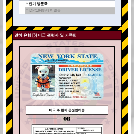
* 인기 방문국
* IDP(1949년) 미발급
면허 유형 [3] 미군 관련자 및 가족만
미국 주 현지 운전면허증
OR