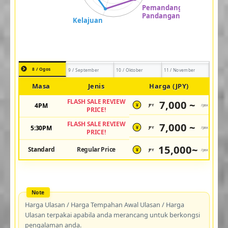
8 / Ogos
9 / September
10 / Oktober
11 / November
Masa
Jenis
Harga (JPY)
FLASH SALE REVIEW
7,000 ~
4PM
JPY
/pax
¥
PRICE!
FLASH SALE REVIEW
7,000 ~
5:30PM
JPY
/pax
¥
PRICE!
15,000~
Standard
Regular Price
JPY
/pax
¥
Harga Ulasan / Harga Tempahan Awal Ulasan / Harga
Ulasan terpakai apabila anda merancang untuk berkongsi
pengalaman anda.