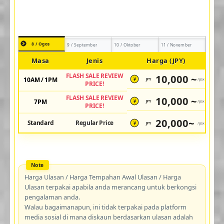
8 / Ogos
9 / September
10 / Oktober
11 / November
Masa
Jenis
Harga (JPY)
FLASH SALE REVIEW
10,000 ~
10AM / 1PM
JPY
/pax
¥
PRICE!
FLASH SALE REVIEW
10,000 ~
7PM
JPY
/pax
¥
PRICE!
20,000~
Standard
Regular Price
JPY
/pax
¥
Harga Ulasan / Harga Tempahan Awal Ulasan / Harga
Ulasan terpakai apabila anda merancang untuk berkongsi
pengalaman anda.
Walau bagaimanapun, ini tidak terpakai pada platform
media sosial di mana diskaun berdasarkan ulasan adalah