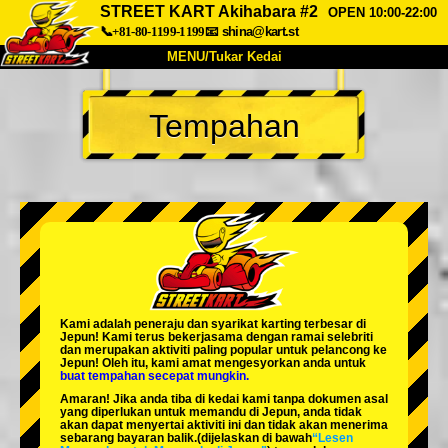
STREET KART Akihabara #2
OPEN 10:00-22:00
📞+81-80-1199-1199
📧
shina@kart.st
MENU/Tukar Kedai
UTAMA
Tempahan
Tentang
Spesifikasi
Harga
Akses
Suara
Soalan Lazim
Syarikat
Tempahan
Tukar Kedai
Tokyo Shinagawa
Tokyo Akihabara#1
Tokyo Akihabara#2
Tokyo Shibuya
Kami adalah
peneraju
dan
syarikat karting terbesar
di
Tokyo Shibuya Annex
Tokyo Bay
Jepun! Kami terus bekerjasama dengan
ramai selebriti
dan merupakan
aktiviti paling popular
untuk pelancong ke
Jepun! Oleh itu, kami amat mengesyorkan anda untuk
Tokyo Asakusa
Osaka
buat tempahan secepat mungkin.
Amaran! Jika anda tiba di kedai kami tanpa dokumen asal
Okinawa
yang diperlukan untuk memandu di Jepun, anda tidak
akan dapat menyertai aktiviti ini dan tidak akan menerima
sebarang bayaran balik.
(dijelaskan di bawah
“Lesen