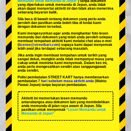
Memandu untuk Memandu di Jepun”
) tanpa dokumen
yang diperlukan untuk memandu di Jepun, anda tidak
akan dapat menyertai aktiviti ini dan tidak akan menerima
sebarang bayaran balik.
Sila baca di bawah tentang dokumen yang perlu anda
peroleh dan pastikan anda boleh tiba di kedai kami
dengan dokumen tersebut.
Kami mengesyorkan agar anda menghantar foto lesen
memandu dan dokumen yang telah anda peroleh selepas
membuat tempahan aktiviti kami melalui chat atau e-mel
(
license@streetkart.com
) supaya kami dapat menyemak
lebih awal jika terdapat sebarang masalah.
Jika anda ingin membuat tempahan untuk tarikh yang
sangat dekat, mungkin anda tidak mempunyai masa yang
cukup untuk meminta kami menyemak. Dalam kes ini,
anda perlu mengesahkan sendiri atas tanggungjawab
anda sendiri.
Polisi pembatalan STREET KART hanya membenarkan
pembatalan
7 hari sebelum masa aktiviti anda
(Waktu
Piawai Jepun) tanpa bayaran pembatalan.
Aktiviti ini memerlukan lesen memandu
antarabangsa atau dokumen lain yang membolehkan
anda memandu di jalan raya awam di Jepun. Sila
pastikan untuk menyemak
“Lesen Memandu untuk
Memandu di Jepun”