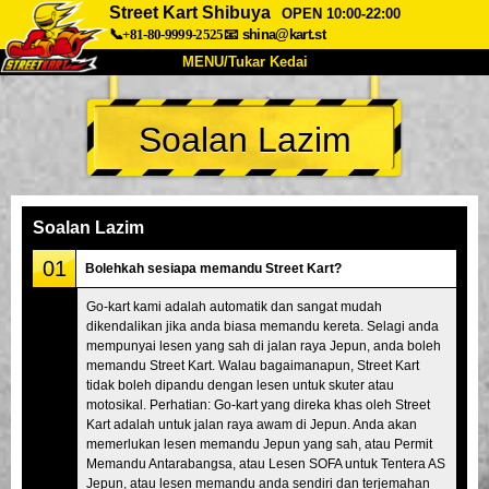
Street Kart Shibuya
OPEN 10:00-22:00
📞+81-80-9999-2525
📧
shina@kart.st
MENU/Tukar Kedai
UTAMA
Soalan Lazim
Tentang
Spesifikasi
Harga
Akses
Suara
Soalan Lazim
Syarikat
Tempahan
Soalan Lazim
Tukar Kedai
01
Bolehkah sesiapa memandu Street Kart?
Tokyo Shinagawa
Tokyo Akihabara#1
Go-kart kami adalah automatik dan sangat mudah
dikendalikan jika anda biasa memandu kereta. Selagi anda
Tokyo Akihabara#2
Tokyo Shibuya
mempunyai lesen yang sah di jalan raya Jepun, anda boleh
Tokyo Shibuya Annex
Tokyo Bay
memandu Street Kart. Walau bagaimanapun, Street Kart
tidak boleh dipandu dengan lesen untuk skuter atau
Tokyo Asakusa
Osaka
motosikal. Perhatian: Go-kart yang direka khas oleh Street
Kart adalah untuk jalan raya awam di Jepun. Anda akan
Okinawa
memerlukan lesen memandu Jepun yang sah, atau Permit
Memandu Antarabangsa, atau Lesen SOFA untuk Tentera AS
Jepun, atau lesen memandu anda sendiri dan terjemahan