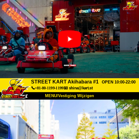
STREET KART Akihabara #1
OPEN 10:00-22:00
📞+81-80-1199-1199
📧
shina@kart.st
MENU/Vestiging Wijzigen
TOP
Over Ons
Specificaties
Prijs
Bereikbaarheid
Reviews
Veelgestelde Vragen