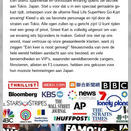
Een uiterst spannende en onmisbare ervaring tijdens uw bezoek
aan Tokio, Japan. Stel u voor dat u in een speciaal gemaakte go-
kart rijdt, ontworpen voor de ultieme Real Life SuperHero Go-Kart
ervaring! Kleed u als uw favoriete personage en rijd door de
straten van Tokio. Alle ogen zullen op u gericht zijn! U kunt rijden
met een groep of privé, Street Kart is volledig uitgerust om van
uw ervaring iets bijzonders te maken. Geloof ons niet op ons
woord, maar vertrouw op onze gewaardeerde klanten, want zij
zeggen "Eén keer is nooit genoeg!" Nieuwsmedia van over de
hele wereld hebben aandacht aan ons besteed, en vele
beroemdheden en VIP's, waaronder wereldberoemde zangers,
filmsterren, atleten en F1-coureurs, hebben ons gekozen voor
hun mooiste herinneringen aan Japan.