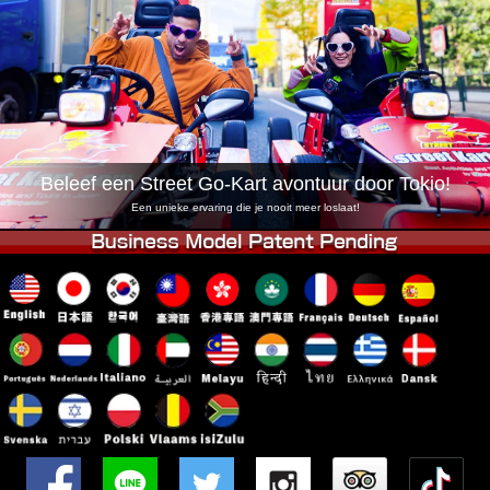
Bedrijf
Reserveren
Vestiging Wijzigen
Tokio Shinagawa
Tokio Akihabara#1
Tokio Akihabara#2
Tokio Shibuya
Tokio Shibuya Annex
Tokio Baai
Beleef een Street Go-Kart avontuur door Tokio!
Tokio Asakusa
Osaka
Een unieke ervaring die je nooit meer loslaat!
Okinawa