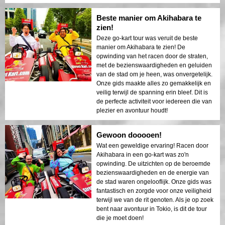
Beste manier om Akihabara te
zien!
Deze go-kart tour was veruit de beste
manier om Akihabara te zien! De
opwinding van het racen door de straten,
met de bezienswaardigheden en geluiden
van de stad om je heen, was onvergetelijk.
Onze gids maakte alles zo gemakkelijk en
veilig terwijl de spanning erin bleef. Dit is
de perfecte activiteit voor iedereen die van
plezier en avontuur houdt!
Gewoon dooooen!
Wat een geweldige ervaring! Racen door
Akihabara in een go-kart was zo'n
opwinding. De uitzichten op de beroemde
bezienswaardigheden en de energie van
de stad waren ongelooflijk. Onze gids was
fantastisch en zorgde voor onze veiligheid
terwijl we van de rit genoten. Als je op zoek
bent naar avontuur in Tokio, is dit de tour
die je moet doen!