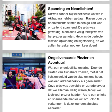
Spanning en Neonlichten!
Dit was zonder twijfel het beste wat we in
Akihabara hebben gedaan! Racen door de
neonverlichte straten in een go-kart was
ontzettend spannend. De gids was
geweldig, hield alles veilig terwijl we van
het plezier genoten. Het was de perfecte
mix van opwinding en sightseeing, en we
zullen het zeker nog een keer doen!
Ongeëvenaarde Plezier en
Avontuur!
Wat een ongelooflijke ervaring! Door de
straten van Akihabara zoeven, met al het
licht en geluid van de stad om ons heen,
was een adrenalinekick als geen ander.
Onze gids was geweldig en zorgde ervoor
dat we allemaal veilig waren, terwijl we
toch veel plezier hadden. Als je een unieke
en spannende manier wilt om Tokio te
verkennen, is deze tour een absolute
aanrader!