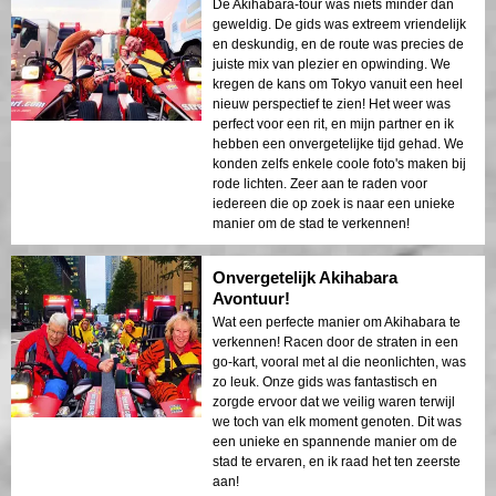
De Akihabara-tour was niets minder dan
geweldig. De gids was extreem vriendelijk
en deskundig, en de route was precies de
juiste mix van plezier en opwinding. We
kregen de kans om Tokyo vanuit een heel
nieuw perspectief te zien! Het weer was
perfect voor een rit, en mijn partner en ik
hebben een onvergetelijke tijd gehad. We
konden zelfs enkele coole foto's maken bij
rode lichten. Zeer aan te raden voor
iedereen die op zoek is naar een unieke
manier om de stad te verkennen!
Onvergetelijk Akihabara
Avontuur!
Wat een perfecte manier om Akihabara te
verkennen! Racen door de straten in een
go-kart, vooral met al die neonlichten, was
zo leuk. Onze gids was fantastisch en
zorgde ervoor dat we veilig waren terwijl
we toch van elk moment genoten. Dit was
een unieke en spannende manier om de
stad te ervaren, en ik raad het ten zeerste
aan!