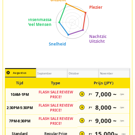
Augustus
September
Oktober
November
Tijd
Type
Prijs (JPY)
FLASH SALE REVIEW
7,000 ~
10AM-1PM
JPY
/pax
¥
PRICE!
FLASH SALE REVIEW
8,000 ~
2:30PM-5:30PM
JPY
/pax
¥
PRICE!
FLASH SALE REVIEW
9,000 ~
7PM-8:30PM
JPY
/pax
¥
PRICE!
15,000~
Standard
Regular Price
JPY
/pax
¥