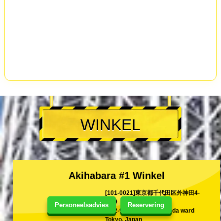
WINKEL
Akihabara #1 Winkel
[101-0021]東京都千代田区外神田4-
12-9
Personeelsadvies
Reservering
4-12-9 Sotokanda Chiyoda ward
Tokyo, Japan