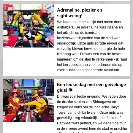
Adrenaline, plezier en
sightseeing!
We hadden de beste tijd met racen door
Akihabara! De adrenaline was insane en
het uitzicht op de iconische
bezienswaardigheden van de stad was
ongelooflijk. Onze gids zorgde ervoor dat
we veilig bleven terwijl de energie de hele
tijd hoog was. Dit was een van de beste
manieren om de stad te verkennen - ik raad
het ten zeerste aan voor iedereen die op
zoek is naar een spannende avontuur!
Een leuke dag met een geweldige
gids! 🌟
Dit was zo'n leuke ervaring! We reden door
de drukke straten van Shinagawa en
kregen de kans om de iconische Tokyo
Tower van dichtbij te zien. Onze gids was
geweldig - erg vriendelijk en informatief.
Het weer was perfect, en we deden de tour
in de vroege avond toen de stad er prachtig