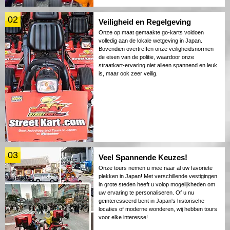
02
Veiligheid en Regelgeving
Onze op maat gemaakte go-karts voldoen
volledig aan de lokale wetgeving in Japan.
Bovendien overtreffen onze veiligheidsnormen
de eisen van de politie, waardoor onze
straatkart-ervaring niet alleen spannend en leuk
is, maar ook zeer veilig.
03
Veel Spannende Keuzes!
Onze tours nemen u mee naar al uw favoriete
plekken in Japan! Met verschillende vestigingen
in grote steden heeft u volop mogelijkheden om
uw ervaring te personaliseren. Of u nu
geïnteresseerd bent in Japan's historische
locaties of moderne wonderen, wij hebben tours
voor elke interesse!