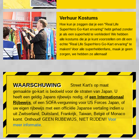
Verhuur Kostums
Hoe kun je zeggen dat je een "Real Life
SuperHero Go-Kart ervaring" hebt gehad zonder
je als een superheld te verkleden! We hebben
alle kostums die je je kunt voorstellen om dit een
echte "Real Life SuperHero Go-Kart ervaring" te
maken! Voor alle superheldenfans, maak je geen
zorgen, we hebben ze allemaal!
WAARSCHUWING
Street Kart's op maat
gemaakte go-kart is bedoeld voor de straten van Japan. U
heeft een geldig Japans rijbewijs nodig, of
een Internationaal
Rijbewijs
, of een SOFA-vergunning voor US Forces Japan, of
uw eigen rijbewijs met een officiële Japanse vertaling indien u
uit Zwitserland, Duitsland, Frankrijk, Taiwan, België of Monaco
komt. Onthoud! GEEN RIJBEWIJS, NIET RIJDEN!!
Voor
meer informatie
.