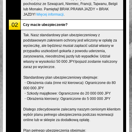
pochodzisz ze Szwajcarii, Niemiec, Francji, Tajwanu, Belgii
lub Monako. Pamiętaj! BRAK PRAWA JAZDY = BRAK
JAZDY!
Więcej informacji
.
02
Czy macie ubezpieczenie?
Tak. Nasz standardowy plan ubezpieczeniowy z
podstawowym zakresem ochrony jest wliczony w opłatę za
wycieczkę, ale będziesz musiał zapłacić udział własny w
przypadku uszkodzeń gokarta z powodu uderzenia,
zarysowania, nieostrożnej jazdy lub wypadków. Udział
własny w wysokości 50 000 JPY/pojazd zostanie naliczony
zaraz po wycieczce.
Standardowy plan ubezpieczeniowy obejmuje:
・Obrażenia ciała (inne niż kierowca): Ograniczone do 80
000 000 JPY
・Szkody majątkowe: Ograniczone do 20 000 000 JPY
・Obrażenia kierowcy: Ograniczone do 5 000 000 JPY
Dlatego zdecydowanie zalecamy naszym cenionym klientom
wybór planu pełnego ubezpieczenia podczas rezerwacji
online lub w sklepie za dodatkową opłatę.
Plan pełnego ubezpieczenia obejmuje: