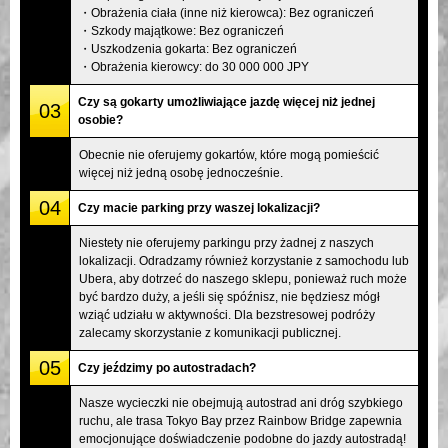
・Obrażenia ciała (inne niż kierowca): Bez ograniczeń
・Szkody majątkowe: Bez ograniczeń
・Uszkodzenia gokarta: Bez ograniczeń
・Obrażenia kierowcy: do 30 000 000 JPY
Czy są gokarty umożliwiające jazdę więcej niż jednej
03
osobie?
Obecnie nie oferujemy gokartów, które mogą pomieścić
więcej niż jedną osobę jednocześnie.
04
Czy macie parking przy waszej lokalizacji?
Niestety nie oferujemy parkingu przy żadnej z naszych
lokalizacji. Odradzamy również korzystanie z samochodu lub
Ubera, aby dotrzeć do naszego sklepu, ponieważ ruch może
być bardzo duży, a jeśli się spóźnisz, nie będziesz mógł
wziąć udziału w aktywności. Dla bezstresowej podróży
zalecamy skorzystanie z komunikacji publicznej.
05
Czy jeździmy po autostradach?
Nasze wycieczki nie obejmują autostrad ani dróg szybkiego
ruchu, ale trasa Tokyo Bay przez Rainbow Bridge zapewnia
emocjonujące doświadczenie podobne do jazdy autostradą!