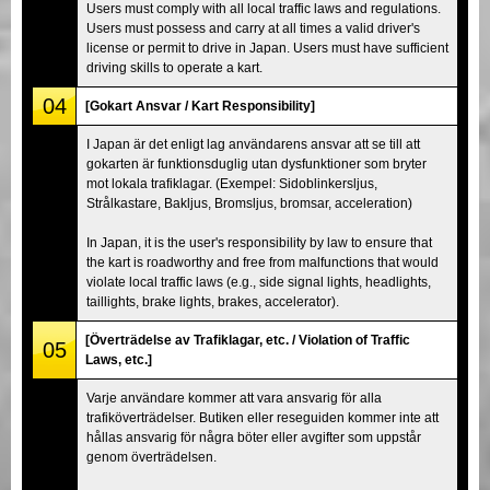
Users must comply with all local traffic laws and regulations.
Users must possess and carry at all times a valid driver's
license or permit to drive in Japan. Users must have sufficient
driving skills to operate a kart.
04
[Gokart Ansvar / Kart Responsibility]
I Japan är det enligt lag användarens ansvar att se till att
gokarten är funktionsduglig utan dysfunktioner som bryter
mot lokala trafiklagar. (Exempel: Sidoblinkersljus,
Strålkastare, Bakljus, Bromsljus, bromsar, acceleration)
In Japan, it is the user's responsibility by law to ensure that
the kart is roadworthy and free from malfunctions that would
violate local traffic laws (e.g., side signal lights, headlights,
taillights, brake lights, brakes, accelerator).
[Överträdelse av Trafiklagar, etc. / Violation of Traffic
05
Laws, etc.]
Varje användare kommer att vara ansvarig för alla
trafiköverträdelser. Butiken eller reseguiden kommer inte att
hållas ansvarig för några böter eller avgifter som uppstår
genom överträdelsen.