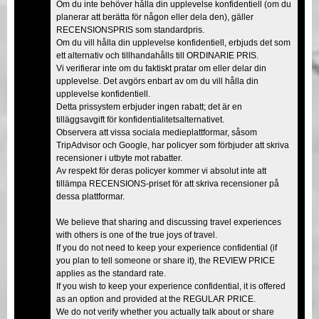
Om du inte behöver hålla din upplevelse konfidentiell (om du
planerar att berätta för någon eller dela den), gäller
RECENSIONSPRIS som standardpris.
Om du vill hålla din upplevelse konfidentiell, erbjuds det som
ett alternativ och tillhandahålls till ORDINARIE PRIS.
Vi verifierar inte om du faktiskt pratar om eller delar din
upplevelse. Det avgörs enbart av om du vill hålla din
upplevelse konfidentiell.
Detta prissystem erbjuder ingen rabatt; det är en
tilläggsavgift för konfidentialitetsalternativet.
Observera att vissa sociala medieplattformar, såsom
TripAdvisor och Google, har policyer som förbjuder att skriva
recensioner i utbyte mot rabatter.
Av respekt för deras policyer kommer vi absolut inte att
tillämpa RECENSIONS-priset för att skriva recensioner på
dessa plattformar.
We believe that sharing and discussing travel experiences
with others is one of the true joys of travel.
If you do not need to keep your experience confidential (if
you plan to tell someone or share it), the REVIEW PRICE
applies as the standard rate.
If you wish to keep your experience confidential, it is offered
as an option and provided at the REGULAR PRICE.
We do not verify whether you actually talk about or share