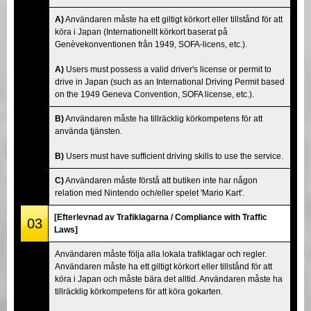
A)
Användaren måste ha ett giltigt körkort eller tillstånd för att
köra i Japan (Internationellt körkort baserat på
Genèvekonventionen från 1949, SOFA-licens, etc.).
A)
Users must possess a valid driver's license or permit to
drive in Japan (such as an International Driving Permit based
on the 1949 Geneva Convention, SOFA license, etc.).
B)
Användaren måste ha tillräcklig körkompetens för att
använda tjänsten.
B)
Users must have sufficient driving skills to use the service.
C)
Användaren måste förstå att butiken inte har någon
relation med Nintendo och/eller spelet 'Mario Kart'.
[Efterlevnad av Trafiklagarna / Compliance with Traffic
03
Laws]
Användaren måste följa alla lokala trafiklagar och regler.
Användaren måste ha ett giltigt körkort eller tillstånd för att
köra i Japan och måste bära det alltid. Användaren måste ha
tillräcklig körkompetens för att köra gokarten.