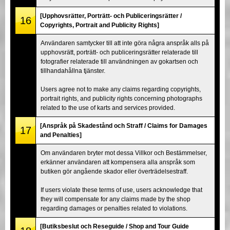
[Upphovsrätter, Porträtt- och Publiceringsrätter /
16
Copyrights, Portrait and Publicity Rights]
Användaren samtycker till att inte göra några anspråk alls på
upphovsrätt, porträtt- och publiceringsrätter relaterade till
fotografier relaterade till användningen av gokartsen och
tillhandahållna tjänster.
Users agree not to make any claims regarding copyrights,
portrait rights, and publicity rights concerning photographs
related to the use of karts and services provided.
[Anspråk på Skadestånd och Straff / Claims for Damages
17
and Penalties]
Om användaren bryter mot dessa Villkor och Bestämmelser,
erkänner användaren att kompensera alla anspråk som
butiken gör angående skador eller överträdelsestraff.
If users violate these terms of use, users acknowledge that
they will compensate for any claims made by the shop
regarding damages or penalties related to violations.
[Butiksbeslut och Reseguide / Shop and Tour Guide