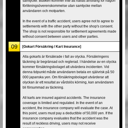
samtycke. Butiken kommer inte att hållas ansvarig för någon
förlikningsöverenskommelse utan samtycke mellan
användaren och motparten.
In the event of a traffic accident, users agree not to agree to
settlements with the other party without the shop's consent.
The shop is not responsible for settlement agreements made
without consent between users and other parties.
09
[Gokart Försäkring / Kart Insurance]
Alla gokarts är försäkrade i fall av olycka. Försäkringens
täckning är begränsad och reglerad. I händelse av en olycka
kommer försäkringsbolaget att utvärdera incidenten. Vid
denna tidpunkt måste användaren betala en självrisk på 50
000 japanska yen. Om försäkringsbolaget utvärderar att
olyckan är ett resultat av vårdslös körning, kan användaren
bli försummad av täckning.
All karts are insured against accidents. The insurance
coverage is limited and regulated. In the event of an
accident, the insurance company will evaluate the case. At
this point, users must pay a deductible of 50,000 yen. If the
insurance company evaluates that the accident was the
result of reckless driving, users may not receive