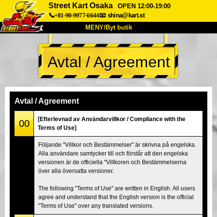
Street Kart Osaka
OPEN 12:00-19:00
📞+81-90-9977-6644
📧
shina@kart.st
MENY/Byt butik
HEM
Avtal / Agreement
Om oss
Specifikationer
Pris
Hitta hit
Röster
FAQ
Företag
Boka
Avtal / Agreement
Byt butik
[Efterlevnad av Användarvillkor / Compliance with the
00
Terms of Use]
Tokyo Shinagawa
Tokyo Akihabara#1
Följande "Villkor och Bestämmelser" är skrivna på engelska.
Tokyo Akihabara#2
Tokyo Shibuya
Alla användare samtycker till och förstår att den engelska
Tokyo Shibuya Annex
Tokyo Bay
versionen är de officiella "Villkoren och Bestämmelserna
över alla översatta versioner.
Tokyo Asakusa
Osaka
The following "Terms of Use" are written in English. All users
Okinawa
agree and understand that the English version is the official
"Terms of Use" over any translated versions.