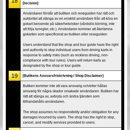
18
Decision]
Användaren förstår att butiken och reseguiden har rätt och
auktoritet att stänga av en enskild användare från att köra en
gokart beroende på säkerhetsrisker (vårdslös körning, inte
att följa turregler, etc.). Användaren kommer att återlämna
gokarten som specificerat av butiken eller reseguiden.
Users understand that the shop and tour guide have the right
and authority to stop individual users from driving karts in
response to safety risks (such as reckless driving, non-
compliance with tour rules). Users will return karts as
designated by the shop or tour guide.
19
[Butikens Ansvarsfriskrivning / Shop Disclaimer]
Butiken kommer inte att vara ansvarig och/eller hållas
ansvarig för några skador orsakade användaren. Butiken har
rätt att stänga av, avbryta och ändra tjänsten som
tillhandahålls användaren.
The shop assumes no responsibility and/or obligation for any
damages incurred by users. The shop has the right to stop,
cancel, and modify services provided to users.