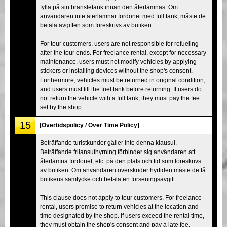
fylla på sin bränsletank innan den återlämnas. Om
användaren inte återlämnar fordonet med full tank, måste de
betala avgiften som föreskrivs av butiken.
For tour customers, users are not responsible for refueling
after the tour ends. For freelance rental, except for necessary
maintenance, users must not modify vehicles by applying
stickers or installing devices without the shop's consent.
Furthermore, vehicles must be returned in original condition,
and users must fill the fuel tank before returning. If users do
not return the vehicle with a full tank, they must pay the fee
set by the shop.
15
[Övertidspolicy / Over Time Policy]
Beträffande turistkunder gäller inte denna klausul.
Beträffande frilansuthyrning förbinder sig användaren att
återlämna fordonet, etc. på den plats och tid som föreskrivs
av butiken. Om användaren överskrider hyrtiden måste de få
butikens samtycke och betala en förseningsavgift.
This clause does not apply to tour customers. For freelance
rental, users promise to return vehicles at the location and
time designated by the shop. If users exceed the rental time,
they must obtain the shop's consent and pay a late fee.