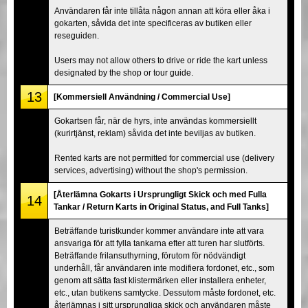
Användaren får inte tillåta någon annan att köra eller åka i
gokarten, såvida det inte specificeras av butiken eller
reseguiden.
Users may not allow others to drive or ride the kart unless
designated by the shop or tour guide.
13
[Kommersiell Användning / Commercial Use]
Gokartsen får, när de hyrs, inte användas kommersiellt
(kurirtjänst, reklam) såvida det inte beviljas av butiken.
Rented karts are not permitted for commercial use (delivery
services, advertising) without the shop's permission.
[Återlämna Gokarts i Ursprungligt Skick och med Fulla
14
Tankar / Return Karts in Original Status, and Full Tanks]
Beträffande turistkunder kommer användare inte att vara
ansvariga för att fylla tankarna efter att turen har slutförts.
Beträffande frilansuthyrning, förutom för nödvändigt
underhåll, får användaren inte modifiera fordonet, etc., som
genom att sätta fast klistermärken eller installera enheter,
etc., utan butikens samtycke. Dessutom måste fordonet, etc.
återlämnas i sitt ursprungliga skick och användaren måste