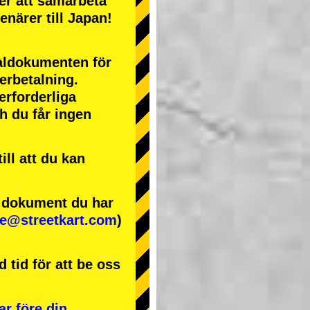
ter att samarbeta
enärer till Japan!
naldokumenten för
terbetalning.
erforderliga
ch du får ingen
ll att du kan
e dokument du har
se@streetkart.com
)
 tid för att be oss
ar före din