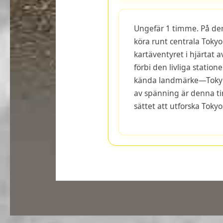
Ungefär 1 timme. På den
köra runt centrala Tokyo
kartäventyret i hjärtat a
förbi den livliga statio
kända landmärke—Tokyo 
av spänning är denna t
sättet att utforska Tokyo