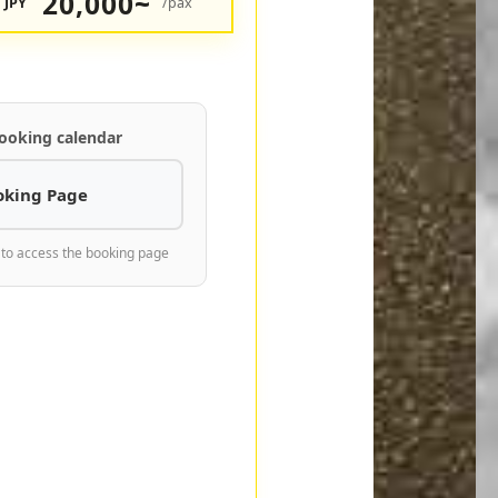
20,000~
JPY
/pax
ooking calendar
oking Page
 to access the booking page