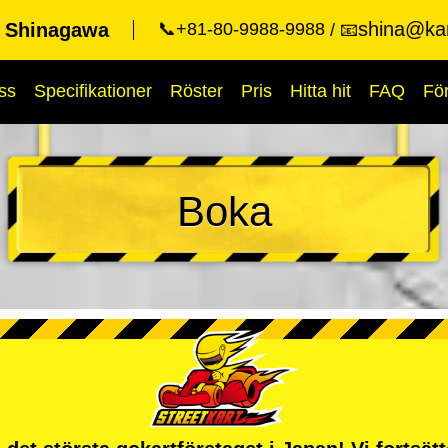
shina@kar
t Shinagawa
📞+81-80-9988-9988
📧
ss
Specifikationer
Röster
Pris
Hitta hit
FAQ
Fö
Boka