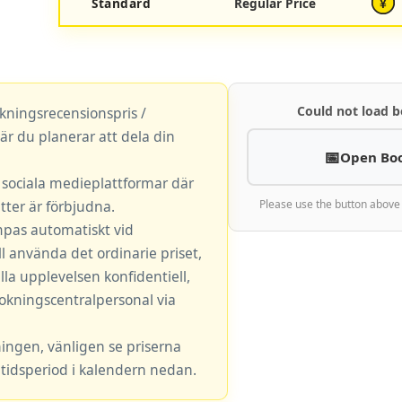
Standard
Regular Price
¥
Could not load b
okningsrecensionspris /
är du planerar att dela din
Open Bo
r sociala medieplattformar där
ter är förbjudna.
Please use the button above
mpas automatiskt vid
l använda det ordinarie priset,
lla upplevelsen konfidentiell,
okningscentralpersonal via
ningen, vänligen se priserna
tidsperiod i kalendern nedan.