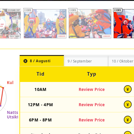
8 / Augusti
9 / September
10 / Oktober
Tid
Typ
10AM
Review Price
¥
12PM - 4PM
Review Price
¥
6PM - 8PM
Review Price
¥