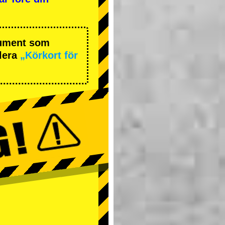
okument som
lera
„Körkort för