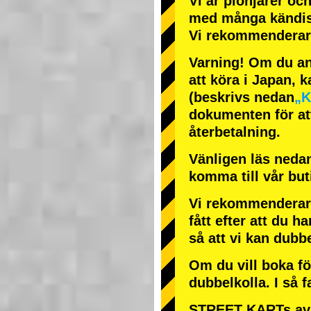
Vi är
pionjärer
oc
med
många kändi
Vi rekommenderar 
Varning! Om du anl
att köra i Japan, k
(beskrivs nedan
„K
dokumenten för att
återbetalning.
Vänligen läs nedan
komma till vår bu
Vi rekommenderar 
fått efter att du ha
så att vi kan dubb
Om du vill boka fö
dubbelkolla. I så f
STREET KARTs avb