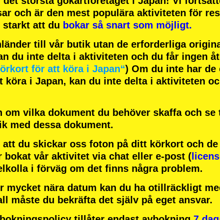
h
det största gokartföretaget
i Japan! Vi fortsät
sar
och är
den mest populära aktiviteten
för res
starkt att du
bokar så snart som möjligt.
änder till vår butik utan de erforderliga origi
an du inte delta i aktiviteten och du får ingen å
örkort för att köra i Japan“
) Om du inte har de 
 köra i Japan, kan du inte delta i aktiviteten o
 om vilka dokument du behöver skaffa och se ti
tik med dessa dokument.
att du skickar oss foton på ditt körkort och d
r bokat vår aktivitet via chat eller e-post (
licen
elkolla i förväg om det finns några problem.
r mycket nära datum kan du ha otillräckligt med
all måste du bekräfta det själv på eget ansvar.
okningspolicy tillåter endast avbokning
7 dag