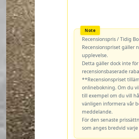
Recensionspris / Tidig B
Recensionspriset gäller n
upplevelse.
Detta gäller dock inte fö
recensionsbaserade rabat
**Recensionspriset tillä
onlinebokning. Om du vil
till exempel om du vill hå
vänligen informera vår b
meddelande.
För den senaste prissätt
som anges bredvid varje 