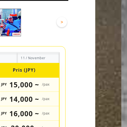
>
11 / November
Pris (JPY)
15,000 ~
JPY
/pax
14,000 ~
JPY
/pax
16,000 ~
JPY
/pax