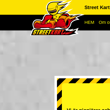
Street Kar
HEM
Om o