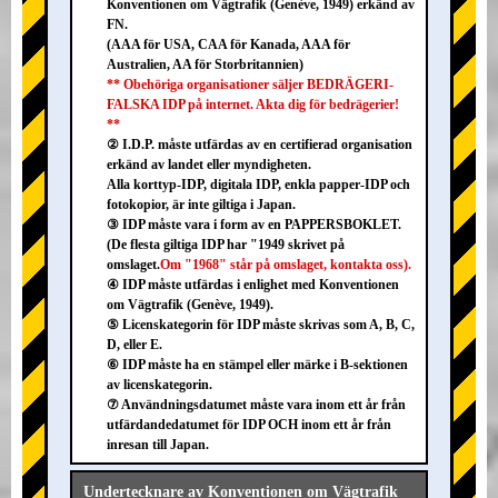
Konventionen om Vägtrafik (Genève, 1949) erkänd av
FN.
(AAA för USA, CAA för Kanada, AAA för
Australien, AA för Storbritannien)
** Obehöriga organisationer säljer BEDRÄGERI-
FALSKA IDP på internet. Akta dig för bedrägerier!
**
② I.D.P. måste utfärdas av en certifierad organisation
erkänd av landet eller myndigheten.
Alla korttyp-IDP, digitala IDP, enkla papper-IDP och
fotokopior, är inte giltiga i Japan.
③ IDP måste vara i form av en PAPPERSBOKLET.
(De flesta giltiga IDP har "1949 skrivet på
omslaget.
Om "1968" står på omslaget, kontakta oss).
④ IDP måste utfärdas i enlighet med Konventionen
om Vägtrafik (Genève, 1949).
⑤ Licenskategorin för IDP måste skrivas som A, B, C,
D, eller E.
⑥ IDP måste ha en stämpel eller märke i B-sektionen
av licenskategorin.
⑦ Användningsdatumet måste vara inom ett år från
utfärdandedatumet för IDP OCH inom ett år från
inresan till Japan.
Undertecknare av Konventionen om Vägtrafik