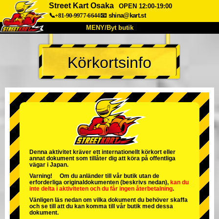
Street Kart Osaka
OPEN 12:00-19:00
📞+81-90-9977-6644
📧
shina@kart.st
MENY/Byt butik
HEM
Körkortsinfo
Om oss
Specifikationer
Pris
Hitta hit
Röster
FAQ
Företag
Boka
Byt butik
Tokyo Shinagawa
Tokyo Akihabara#1
Tokyo Akihabara#2
Tokyo Shibuya
Denna aktivitet kräver ett internationellt körkort eller
annat dokument som tillåter dig att köra på offentliga
Tokyo Shibuya Annex
Tokyo Bay
vägar i Japan.
Varning! Om du anländer till vår butik utan de
Tokyo Asakusa
Osaka
erforderliga originaldokumenten (beskrivs nedan),
kan du
inte delta i aktiviteten
och
du får ingen återbetalning
.
Okinawa
Vänligen läs nedan om vilka dokument du behöver skaffa
och se till att du kan komma till vår butik med dessa
dokument.