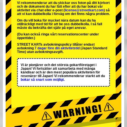
Vi rekommenderar att du skickar oss foton på ditt körkort
och de dokument du har fått efter att du har bokat vår
aktivitet via chat eller e-post (
license@streetkart.com
) så
att vi kan dubbelkolla i förväg om det finns några problem.
Om du vill boka för mycket nära datum kan du ha
otillräckligt med tid för att be oss dubbelkolla. I så fall
måste du bekräfta det själv på eget ansvar.
(Du kan också ringa vårt reservationscenter under
öppettider.)
STREET KARTs avbokningspolicy tillåter endast
avbokning
7 dagar före din aktivitetstid
(Japan Standard
Time) utan avbokningsavgift.
Vi är
pionjärer
och
det största gokartföretaget
i
Japan! Vi fortsätter att samarbeta med
många
kändisar
och är
den mest populära aktiviteten
för
resenärer till Japan! Vi rekommenderar starkt att du
bokar så snart som möjligt.