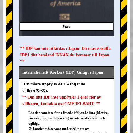
Pass
** IDP kan inte utfärdas i Japan. Du måste skaffa
IDP i ditt hemland INNAN du kommer till Japan
**
Internationellt Körkort (IDP) Giltigt i Japan
IDP måste uppfylla ALLA följande
villkor(①~⑦).
** Om ditt IDP inte uppfyller 1 eller fler av
villkoren, kontakta oss OMEDELBART. **
Länder som inte finns listade i följande lista (Mexico,
Kuwait, Saudiarabien etc.) är inte medlemmar och
ogiltiga.
① Landet måste vara undertecknare av