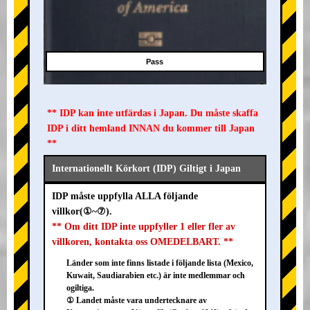
Pass
** IDP kan inte utfärdas i Japan. Du måste skaffa
IDP i ditt hemland INNAN du kommer till Japan
**
Internationellt Körkort (IDP) Giltigt i Japan
IDP måste uppfylla ALLA följande
villkor(①~⑦).
** Om ditt IDP inte uppfyller 1 eller fler av
villkoren, kontakta oss OMEDELBART. **
Länder som inte finns listade i följande lista (Mexico,
Kuwait, Saudiarabien etc.) är inte medlemmar och
ogiltiga.
① Landet måste vara undertecknare av