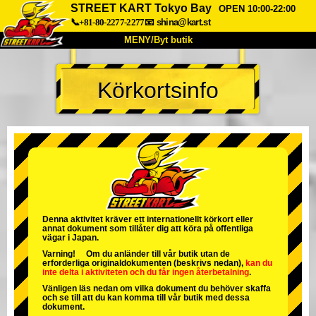
STREET KART Tokyo Bay
OPEN 10:00-22:00
📞+81-80-2277-2277
📧
shina@kart.st
MENY/Byt butik
HEM
Körkortsinfo
Om oss
Specifikationer
Pris
Hitta hit
Röster
FAQ
Företag
Boka
Byt butik
Tokyo Shinagawa
Tokyo Akihabara#1
Tokyo Akihabara#2
Tokyo Shibuya
Denna aktivitet kräver ett internationellt körkort eller
annat dokument som tillåter dig att köra på offentliga
Tokyo Shibuya Annex
Tokyo Bay
vägar i Japan.
Varning! Om du anländer till vår butik utan de
Tokyo Asakusa
Osaka
erforderliga originaldokumenten (beskrivs nedan),
kan du
inte delta i aktiviteten
och
du får ingen återbetalning
.
Okinawa
Vänligen läs nedan om vilka dokument du behöver skaffa
och se till att du kan komma till vår butik med dessa
dokument.