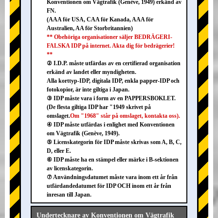
Konventionen om Vägtrafik (Genève, 1949) erkänd av
FN.
(AAA för USA, CAA för Kanada, AAA för
Australien, AA för Storbritannien)
** Obehöriga organisationer säljer BEDRÄGERI-
FALSKA IDP på internet. Akta dig för bedrägerier!
**
② I.D.P. måste utfärdas av en certifierad organisation
erkänd av landet eller myndigheten.
Alla korttyp-IDP, digitala IDP, enkla papper-IDP och
fotokopior, är inte giltiga i Japan.
③ IDP måste vara i form av en PAPPERSBOKLET.
(De flesta giltiga IDP har "1949 skrivet på
omslaget.
Om "1968" står på omslaget, kontakta oss).
④ IDP måste utfärdas i enlighet med Konventionen
om Vägtrafik (Genève, 1949).
⑤ Licenskategorin för IDP måste skrivas som A, B, C,
D, eller E.
⑥ IDP måste ha en stämpel eller märke i B-sektionen
av licenskategorin.
⑦ Användningsdatumet måste vara inom ett år från
utfärdandedatumet för IDP OCH inom ett år från
inresan till Japan.
Undertecknare av Konventionen om Vägtrafik