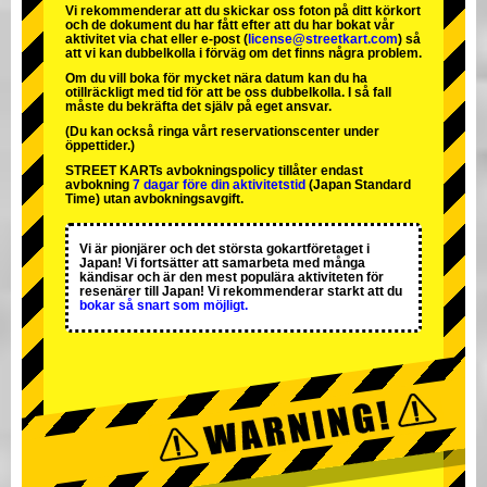
Vi rekommenderar att du skickar oss foton på ditt körkort
och de dokument du har fått efter att du har bokat vår
aktivitet via chat eller e-post (
license@streetkart.com
) så
att vi kan dubbelkolla i förväg om det finns några problem.
Om du vill boka för mycket nära datum kan du ha
otillräckligt med tid för att be oss dubbelkolla. I så fall
måste du bekräfta det själv på eget ansvar.
(Du kan också ringa vårt reservationscenter under
öppettider.)
STREET KARTs avbokningspolicy tillåter endast
avbokning
7 dagar före din aktivitetstid
(Japan Standard
Time) utan avbokningsavgift.
Vi är
pionjärer
och
det största gokartföretaget
i
Japan! Vi fortsätter att samarbeta med
många
kändisar
och är
den mest populära aktiviteten
för
resenärer till Japan! Vi rekommenderar starkt att du
bokar så snart som möjligt.