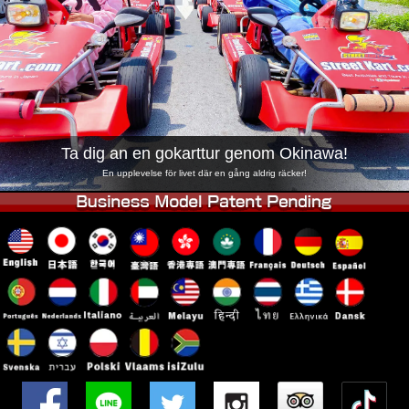
Företag
Boka
Byt butik
Tokyo Shinagawa
Tokyo Akihabara#1
Tokyo Akihabara#2
Tokyo Shibuya
Tokyo Shibuya Annex
Tokyo Bay
Ta dig an en gokarttur genom Okinawa!
Tokyo Asakusa
Osaka
En upplevelse för livet där en gång aldrig räcker!
Okinawa