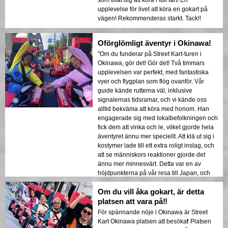
upplevelse för livet att köra en gokart på
vägen! Rekommenderas starkt. Tack!!
Oförglömligt äventyr i Okinawa!
"Om du funderar på Street Kart-turen i
Okinawa, gör det! Gör det! Två timmars
upplevelsen var perfekt, med fantastiska
vyer och flygplan som flög ovanför. Vår
guide kände rutterna väl, inklusive
signalernas tidsramar, och vi kände oss
alltid bekväma att köra med honom. Han
engagerade sig med lokalbefolkningen och
fick dem att vinka och le, vilket gjorde hela
äventyret ännu mer speciellt. Att klä ut sig i
kostymer lade till ett extra roligt inslag, och
att se människors reaktioner gjorde det
ännu mer minnesvärt. Detta var en av
höjdpunkterna på vår resa till Japan, och
jag rekommenderar det starkt!"
Om du vill åka gokart, är detta
platsen att vara på‼️
För spännande nöje i Okinawa är Street
Kart Okinawa platsen att besöka❗️ Platsen