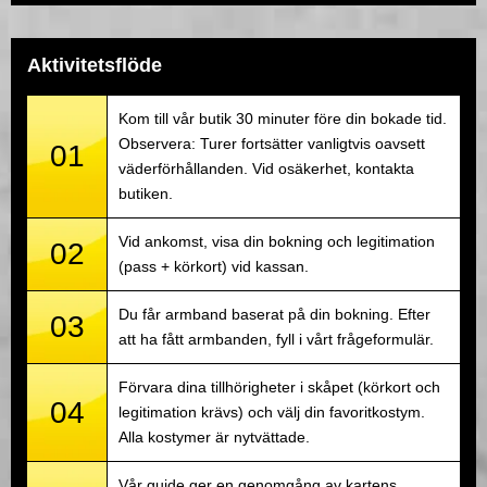
Aktivitetsflöde
Kom till vår butik 30 minuter före din bokade tid.
Observera: Turer fortsätter vanligtvis oavsett
01
väderförhållanden. Vid osäkerhet, kontakta
butiken.
Vid ankomst, visa din bokning och legitimation
02
(pass + körkort) vid kassan.
Du får armband baserat på din bokning. Efter
03
att ha fått armbanden, fyll i vårt frågeformulär.
Förvara dina tillhörigheter i skåpet (körkort och
04
legitimation krävs) och välj din favoritkostym.
Alla kostymer är nytvättade.
Vår guide ger en genomgång av kartens