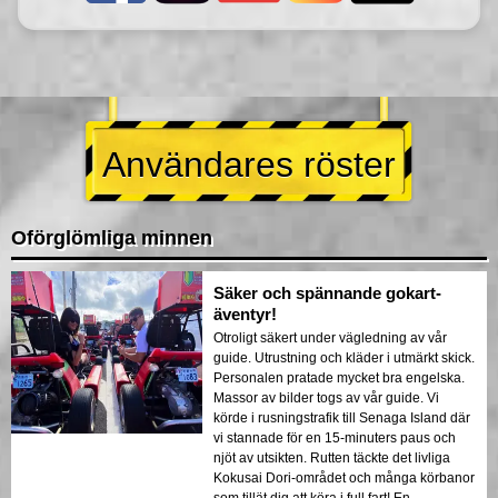
Användares röster
Oförglömliga minnen
Säker och spännande gokart-
äventyr!
Otroligt säkert under vägledning av vår
guide. Utrustning och kläder i utmärkt skick.
Personalen pratade mycket bra engelska.
Massor av bilder togs av vår guide. Vi
körde i rusningstrafik till Senaga Island där
vi stannade för en 15-minuters paus och
njöt av utsikten. Rutten täckte det livliga
Kokusai Dori-området och många körbanor
som tillät dig att köra i full fart! En