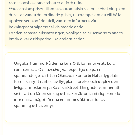
recensionsbaserade rabatter är förbjudna.
**Recensionspriset tillämpas automatiskt vid onlinebokning. Om
du vill använda det ordinarie priset, till exempel om du vill hålla
upplevelsen konfidentiell, vänligen informera vår
bokningscentralpersonal via meddelande.
För den senaste prissättningen, vänligen se priserna som anges
bredvid varje tidsperiod i kalendern nedan.
Ungefär 1 timme. På denna kurs O-S, kommer vi att köra
runt centrala Okinawa.Följ vår expertguide på en
spännande go-kart-tur i Okinawa! Kör förbi Naha flygplats
för en sällsynt närbild av flygplan i rörelse, och upplev den
livliga atmosfären på Kokusai Street. Din guide kommer att
se till att du får en smidig och säker åktur samtidigt som du
inte missar något. Denna en timmes åktur är full av
spänning och äventyr!