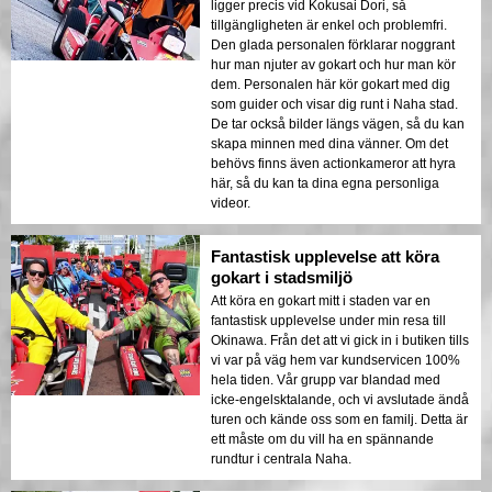
ligger precis vid Kokusai Dori, så
tillgängligheten är enkel och problemfri.
Den glada personalen förklarar noggrant
hur man njuter av gokart och hur man kör
dem. Personalen här kör gokart med dig
som guider och visar dig runt i Naha stad.
De tar också bilder längs vägen, så du kan
skapa minnen med dina vänner. Om det
behövs finns även actionkameror att hyra
här, så du kan ta dina egna personliga
videor.
Fantastisk upplevelse att köra
gokart i stadsmiljö
Att köra en gokart mitt i staden var en
fantastisk upplevelse under min resa till
Okinawa. Från det att vi gick in i butiken tills
vi var på väg hem var kundservicen 100%
hela tiden. Vår grupp var blandad med
icke-engelsktalande, och vi avslutade ändå
turen och kände oss som en familj. Detta är
ett måste om du vill ha en spännande
rundtur i centrala Naha.