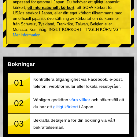
anpassad för gatorna i Japan. Du behöver ett giltigt japanskt
körkort,
ett internationellt körkort
, ett SOFA-körkort för
USA:s styrkor i Japan, eller ditt eget körkort tillsammans med
en officiell japansk översättning av körkortet om du kommer
från Schweiz, Tyskland, Frankrike, Taiwan, Belgien eller
Monaco. Kom ihåg: INGET KÖRKORT – INGEN KÖRNING!!
Mer information
.
Bokningar
Kontrollera tillgänglighet via Facebook, e-post,
01
telefon, webbformulär eller lokala resebyråer.
Vänligen godkänn
våra villkor
och säkerställ att
02
du har ett
giltigt körkort
i Japan.
Bekräfta detaljerna för din bokning via vårt
03
bekräftelsemail.