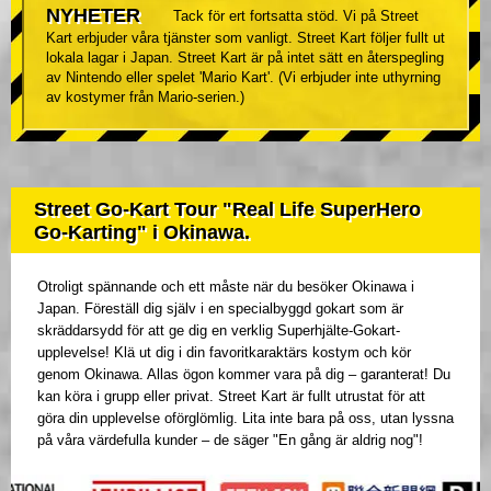
NYHETER
Tack för ert fortsatta stöd. Vi på Street
Kart erbjuder våra tjänster som vanligt. Street Kart följer fullt ut
lokala lagar i Japan. Street Kart är på intet sätt en återspegling
av Nintendo eller spelet 'Mario Kart'. (Vi erbjuder inte uthyrning
av kostymer från Mario-serien.)
Street Go-Kart Tour "Real Life SuperHero
Go-Karting" i Okinawa.
Otroligt spännande och ett måste när du besöker Okinawa i
Japan. Föreställ dig själv i en specialbyggd gokart som är
skräddarsydd för att ge dig en verklig Superhjälte-Gokart-
upplevelse! Klä ut dig i din favoritkaraktärs kostym och kör
genom Okinawa. Allas ögon kommer vara på dig – garanterat! Du
kan köra i grupp eller privat. Street Kart är fullt utrustat för att
göra din upplevelse oförglömlig. Lita inte bara på oss, utan lyssna
på våra värdefulla kunder – de säger "En gång är aldrig nog"!