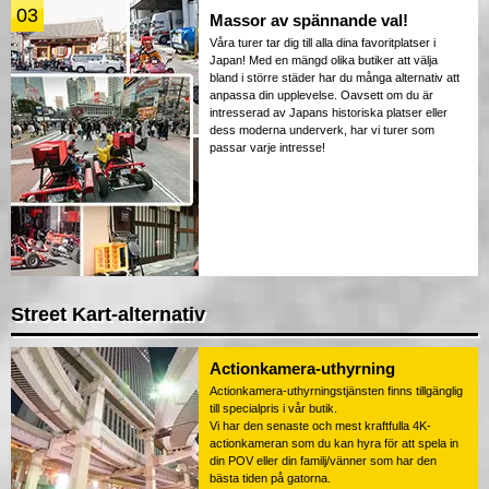
03
Massor av spännande val!
Våra turer tar dig till alla dina favoritplatser i
Japan! Med en mängd olika butiker att välja
bland i större städer har du många alternativ att
anpassa din upplevelse. Oavsett om du är
intresserad av Japans historiska platser eller
dess moderna underverk, har vi turer som
passar varje intresse!
Street Kart-alternativ
Actionkamera-uthyrning
Actionkamera-uthyrningstjänsten finns tillgänglig
till specialpris i vår butik.
Vi har den senaste och mest kraftfulla 4K-
actionkameran som du kan hyra för att spela in
din POV eller din familj/vänner som har den
bästa tiden på gatorna.