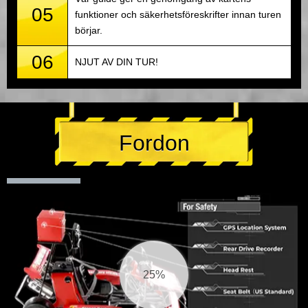
05
funktioner och säkerhetsföreskrifter innan turen
börjar.
06
NJUT AV DIN TUR!
Fordon
26%