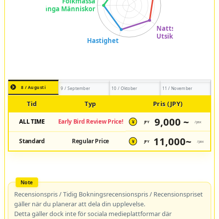
8 / Augusti
9 / September
10 / Oktober
11 / November
Tid
Typ
Pris (JPY)
9,000 ~
ALL TIME
Early Bird Review Price!
JPY
/pax
¥
11,000~
Standard
Regular Price
JPY
/pax
¥
Recensionspris / Tidig Bokningsrecensionspris / Recensionspriset
gäller när du planerar att dela din upplevelse.
Detta gäller dock inte för sociala medieplattformar där