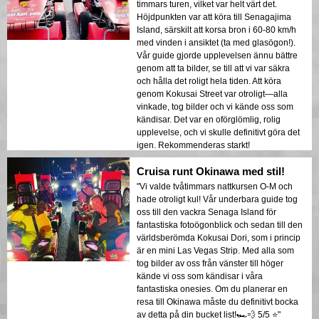
timmars turen, vilket var helt värt det.
Höjdpunkten var att köra till Senagajima
Island, särskilt att korsa bron i 60-80 km/h
med vinden i ansiktet (ta med glasögon!).
Vår guide gjorde upplevelsen ännu bättre
genom att ta bilder, se till att vi var säkra
och hålla det roligt hela tiden. Att köra
genom Kokusai Street var otroligt—alla
vinkade, tog bilder och vi kände oss som
kändisar. Det var en oförglömlig, rolig
upplevelse, och vi skulle definitivt göra det
igen. Rekommenderas starkt!
Cruisa runt Okinawa med stil!
"Vi valde tvåtimmars nattkursen O-M och
hade otroligt kul! Vår underbara guide tog
oss till den vackra Senaga Island för
fantastiska fotoögonblick och sedan till den
världsberömda Kokusai Dori, som i princip
är en mini Las Vegas Strip. Med alla som
tog bilder av oss från vänster till höger
kände vi oss som kändisar i våra
fantastiska onesies. Om du planerar en
resa till Okinawa måste du definitivt bocka
av detta på din bucket list!🏎️💨 5/5 ⭐️"