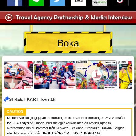
Boka
STREET KART Tour 1h
CAUTION
Du behöver ett giltigt japanskt körkort, ett internationellt körkort, ett SOFA-tillstånd
för USA:s styrkor i Japan, eller ditt eget körkort med en officiell japansk
översättning om du kommer från Schweiz, Tyskland, Frankrike, Taiwan, Belgien
eller Monaco. Kom ihåg! INGET KÖRKORT, INGEN KÖRNING!