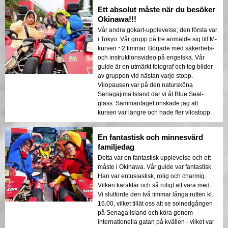
Ett absolut måste när du besöker
Okinawa!!!
Vår andra gokart-upplevelse; den första var
i Tokyo. Vår grupp på tre anmälde sig till M-
kursen ~2 timmar. Började med säkerhets-
och instruktionsvideo på engelska. Vår
guide är en utmärkt fotograf och tog bilder
av gruppen vid nästan varje stopp.
Vilopausen var på den natursköna
Senagajima Island där vi åt Blue Seal-
glass. Sammantaget önskade jag att
kursen var längre och hade fler vilostopp.
En fantastisk och minnesvärd
familjedag
Detta var en fantastisk upplevelse och ett
måste i Okinawa. Vår guide var fantastisk.
Han var entusiastisk, rolig och charmig.
Vilken karaktär och så roligt att vara med.
Vi slutförde den två timmar långa rutten kl.
16.00, vilket tillät oss att se solnedgången
på Senaga Island och köra genom
internationella gatan på kvällen - vilket var