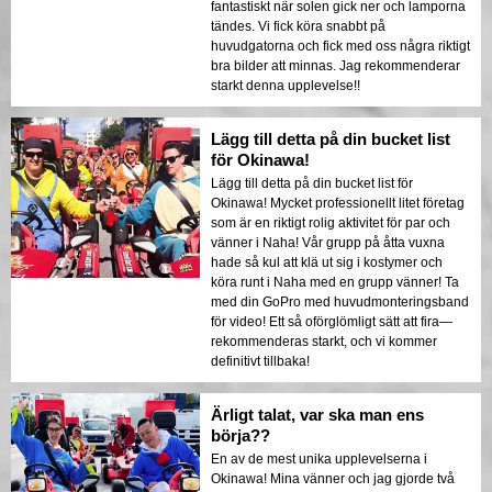
fantastiskt när solen gick ner och lamporna
tändes. Vi fick köra snabbt på
huvudgatorna och fick med oss några riktigt
bra bilder att minnas. Jag rekommenderar
starkt denna upplevelse!!
Lägg till detta på din bucket list
för Okinawa!
Lägg till detta på din bucket list för
Okinawa! Mycket professionellt litet företag
som är en riktigt rolig aktivitet för par och
vänner i Naha! Vår grupp på åtta vuxna
hade så kul att klä ut sig i kostymer och
köra runt i Naha med en grupp vänner! Ta
med din GoPro med huvudmonteringsband
för video! Ett så oförglömligt sätt att fira—
rekommenderas starkt, och vi kommer
definitivt tillbaka!
Ärligt talat, var ska man ens
börja??
En av de mest unika upplevelserna i
Okinawa! Mina vänner och jag gjorde två