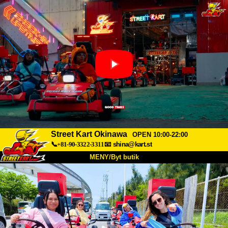
Street Kart Okinawa
OPEN 10:00-22:00
📞+81-90-3322-3311
📧
shina@kart.st
MENY/Byt butik
HEM
Om oss
Specifikationer
Pris
Hitta hit
Röster
FAQ